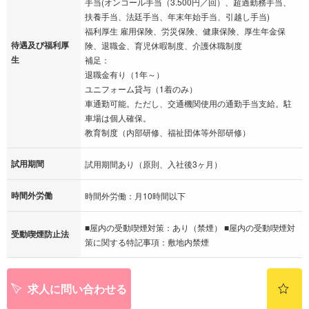
手当(オンコール手当（3.500円／回）、超過勤務手当、
扶養手当、法廷手当、年末年始手当、引越し手当)
福利厚生 雇用保険、労災保険、健康保険、厚生年金保
待遇及び福利厚
険、退職金、育児休暇制度、介護休職制度
生
補足：
退職金有り（1年～）
ユニフォーム貸与（1着のみ）
車通勤可能。ただし、交通機関使用の通勤手当支給。駐
車場は個人確保。
教育制度（内部研修、福祉団体等外部研修）
試用期間
試用期間あり（原則、入社後3ヶ月）
時間外労働
時間外労働：月10時間以下
■屋内の受動喫煙対策：あり（禁煙） ■屋内の受動喫煙対
受動喫煙防止法
策に関する特記事項：敷地内禁煙
求人に問い合わせる