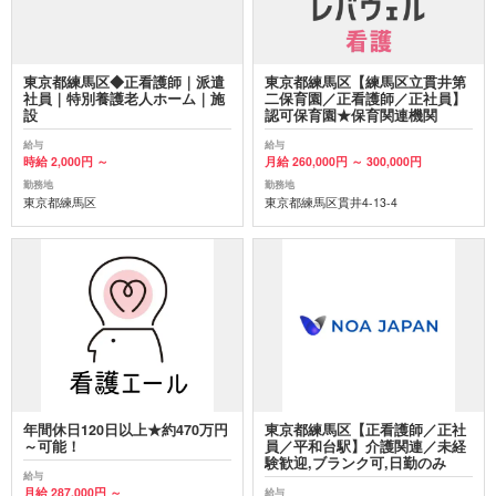
東京都練馬区◆正看護師｜派遣
東京都練馬区【練馬区立貫井第
社員｜特別養護老人ホーム｜施
二保育園／正看護師／正社員】
設
認可保育園★保育関連機関
給与
給与
時給 2,000円 ～
月給 260,000円 ～ 300,000円
勤務地
勤務地
東京都練馬区
東京都練馬区貫井4-13-4
年間休日120日以上★約470万円
東京都練馬区【正看護師／正社
～可能！
員／平和台駅】介護関連／未経
験歓迎,ブランク可,日勤のみ
給与
月給 287,000円 ～
給与