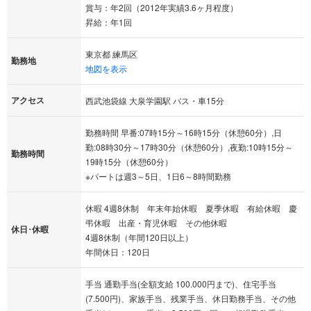
賞与：年2回（2012年実績3.6ヶ月程度）
昇給：年1回
東京都 練馬区
勤務地
地図を表示
アクセス
西武池袋線 大泉学園駅 バス・車15分
勤務時間 早番:07時15分～16時15分（休憩60分）,日
勤:08時30分～17時30分（休憩60分）,夜勤:10時15分～
勤務時間
19時15分（休憩60分）
※パートは週3～5日、1日6～8時間勤務
休暇 4週8休制 年末年始休暇 夏季休暇 有給休暇 慶
弔休暇 出産・育児休暇 その他休暇
休日･休暇
4週8休制（年間120日以上）
年間休日：120日
手当 通勤手当(全額支給 100.000円まで)、住宅手当
(7.500円)、家族手当、残業手当、休日勤務手当、その他