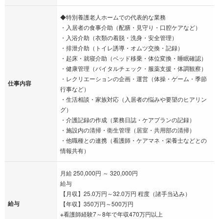
◆特別養護老人ホームでの代表的な業務
・入居者の食事介助（配膳・見守り・口腔ケアなど）
・入浴介助（衣類の着脱・洗身・安全管理）
・排泄介助（トイレ誘導・オムツ交換・記録）
・起床・就寝介助（ベッド移乗・体位変換・睡眠確認）
・健康管理（バイタルチェック・服薬支援・体調観察）
・レクリエーションの企画・運営（体操・ゲーム・季節
仕事内容
行事など）
・生活相談・家族対応（入居者の悩みや要望のヒアリン
グ）
・介護記録の作成（業務日誌・ケアプランの記録）
・施設内の清掃・衛生管理（居室・共用部の清掃）
・他職種との連携（看護師・ケアマネ・栄養士などとの
情報共有）
月給 250,000円 ～ 320,000円
給与
【月収】25.0万円～32.0万円 程度（諸手当込み）
給与
【年収】350万円～500万円
※看護師経験7～8年で年収470万円以上