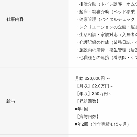
・排泄介助（トイレ誘導・オム
・起床・就寝介助（ベッド移乗
仕事内容
・健康管理（バイタルチェック
・レクリエーションの企画・運
・生活相談・家族対応（入居者
・介護記録の作成（業務日誌・
・施設内の清掃・衛生管理（居
・他職種との連携（看護師・ケ
月給 220,000円 ～
【月収】22.0万円～
【年収】350万円～
給与
【昇給回数】
■年1回
【賞与回数】
■年2回（昨年実績4.15ヶ月）