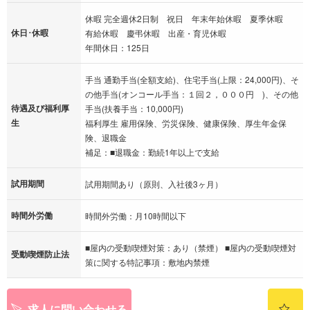
休暇 完全週休2日制 祝日 年末年始休暇 夏季休暇
休日･休暇
有給休暇 慶弔休暇 出産・育児休暇
年間休日：125日
手当 通勤手当(全額支給)、住宅手当(上限：24,000円)、そ
の他手当(オンコール手当：１回２，０００円 )、その他
待遇及び福利厚
手当(扶養手当：10,000円)
生
福利厚生 雇用保険、労災保険、健康保険、厚生年金保
険、退職金
補足：■退職金：勤続1年以上で支給
試用期間
試用期間あり（原則、入社後3ヶ月）
時間外労働
時間外労働：月10時間以下
■屋内の受動喫煙対策：あり（禁煙） ■屋内の受動喫煙対
受動喫煙防止法
策に関する特記事項：敷地内禁煙
求人に問い合わせる