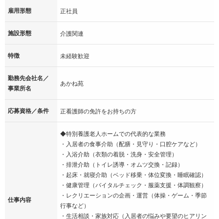
雇用形態
正社員
施設形態
介護関連
特徴
未経験歓迎
勤務先会社名／
あかね苑
事業所名
応募資格／条件
正看護師の免許をお持ちの方
◆特別養護老人ホームでの代表的な業務
・入居者の食事介助（配膳・見守り・口腔ケアなど）
・入浴介助（衣類の着脱・洗身・安全管理）
・排泄介助（トイレ誘導・オムツ交換・記録）
・起床・就寝介助（ベッド移乗・体位変換・睡眠確認）
・健康管理（バイタルチェック・服薬支援・体調観察）
・レクリエーションの企画・運営（体操・ゲーム・季節
仕事内容
行事など）
・生活相談・家族対応（入居者の悩みや要望のヒアリン