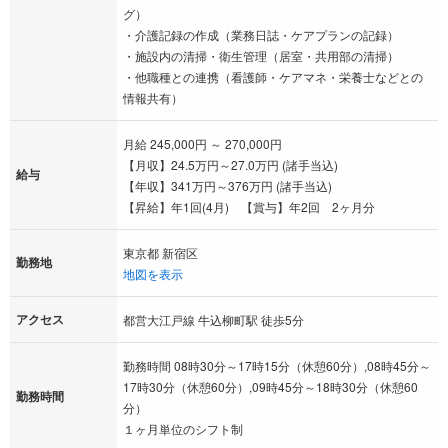
グ）
・介護記録の作成（業務日誌・ケアプランの記録）
・施設内の清掃・衛生管理（居室・共用部の清掃）
・他職種との連携（看護師・ケアマネ・栄養士などとの
情報共有）
月給 245,000円 ～ 270,000円
【月収】24.5万円～27.0万円 (諸手当込)
給与
【年収】341万円～376万円 (諸手当込)
【昇給】年1回(4月) 【賞与】年2回 2ヶ月分
東京都 新宿区
勤務地
地図を表示
アクセス
都営大江戸線 牛込柳町駅 徒歩5分
勤務時間 08時30分～17時15分（休憩60分）,08時45分～
17時30分（休憩60分）,09時45分～18時30分（休憩60
勤務時間
分）
１ヶ月単位のシフト制