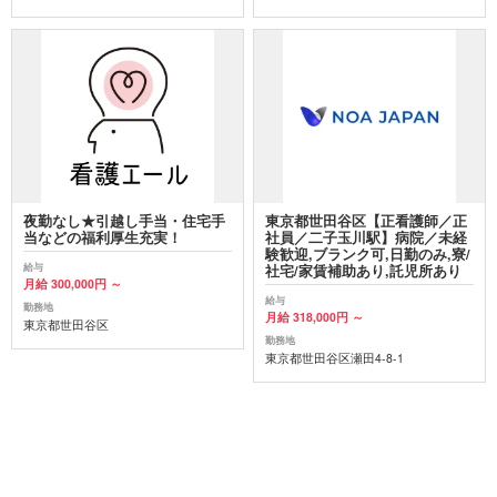
夜勤なし★引越し手当・住宅手
東京都世田谷区【正看護師／正
当などの福利厚生充実！
社員／二子玉川駅】病院／未経
験歓迎,ブランク可,日勤のみ,寮/
給与
社宅/家賃補助あり,託児所あり
月給 300,000円 ～
給与
勤務地
月給 318,000円 ～
東京都世田谷区
勤務地
東京都世田谷区瀬田4-8-1