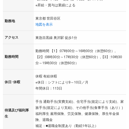
※昇給・賞与は業績による
東京都 世田谷区
勤務地
地図を表示
アクセス
東急目黒線 奥沢駅 徒歩1分
勤務時間 【1】:07時00分～16時00分（休憩60分）,
勤務時間
【2】:08時30分～17時30分（休憩60分）,【3】:10時30
分～19時30分（休憩60分）
休暇 有給休暇
休日･休暇
※休日：シフトにより9～10日／月
年間休日：113日
手当 通勤手当(実費支給)、住宅手当(規定により支給)、家
族手当(規定により支給)、その他手当(食事手当（あり）)
待遇及び福利厚
福利厚生 雇用保険、労災保険、健康保険、厚生年金保
生
険、退職金
補足：■退職金制度あり（勤続1年以上）