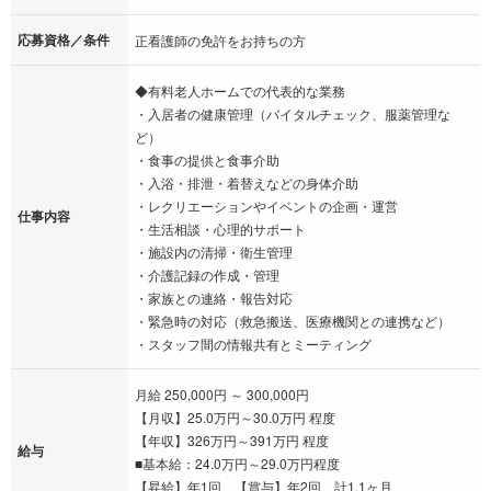
応募資格／条件
正看護師の免許をお持ちの方
◆有料老人ホームでの代表的な業務
・入居者の健康管理（バイタルチェック、服薬管理な
ど）
・食事の提供と食事介助
・入浴・排泄・着替えなどの身体介助
・レクリエーションやイベントの企画・運営
仕事内容
・生活相談・心理的サポート
・施設内の清掃・衛生管理
・介護記録の作成・管理
・家族との連絡・報告対応
・緊急時の対応（救急搬送、医療機関との連携など）
・スタッフ間の情報共有とミーティング
月給 250,000円 ～ 300,000円
【月収】25.0万円～30.0万円 程度
【年収】326万円～391万円 程度
給与
■基本給：24.0万円～29.0万円程度
【昇給】年1回 【賞与】年2回 計1.1ヶ月