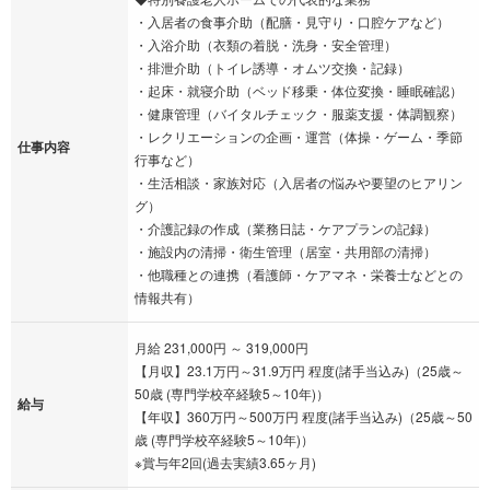
・入居者の食事介助（配膳・見守り・口腔ケアなど）
・入浴介助（衣類の着脱・洗身・安全管理）
・排泄介助（トイレ誘導・オムツ交換・記録）
・起床・就寝介助（ベッド移乗・体位変換・睡眠確認）
・健康管理（バイタルチェック・服薬支援・体調観察）
・レクリエーションの企画・運営（体操・ゲーム・季節
仕事内容
行事など）
・生活相談・家族対応（入居者の悩みや要望のヒアリン
グ）
・介護記録の作成（業務日誌・ケアプランの記録）
・施設内の清掃・衛生管理（居室・共用部の清掃）
・他職種との連携（看護師・ケアマネ・栄養士などとの
情報共有）
月給 231,000円 ～ 319,000円
【月収】23.1万円～31.9万円 程度(諸手当込み)（25歳～
50歳 (専門学校卒経験5～10年)）
給与
【年収】360万円～500万円 程度(諸手当込み)（25歳～50
歳 (専門学校卒経験5～10年)）
※賞与年2回(過去実績3.65ヶ月)