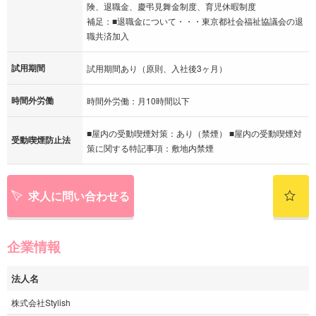
険、退職金、慶弔見舞金制度、育児休暇制度
補足：■退職金について・・・東京都社会福祉協議会の退
職共済加入
試用期間
試用期間あり（原則、入社後3ヶ月）
時間外労働
時間外労働：月10時間以下
■屋内の受動喫煙対策：あり（禁煙） ■屋内の受動喫煙対
受動喫煙防止法
策に関する特記事項：敷地内禁煙
求人に問い合わせる
企業情報
法人名
株式会社Stylish