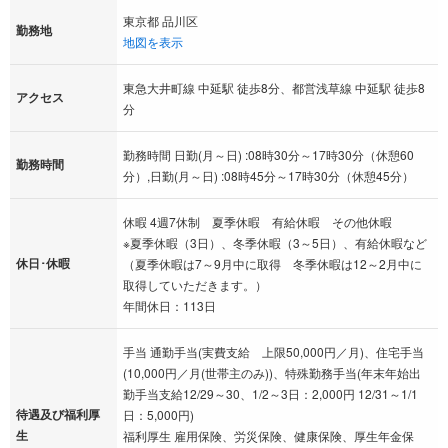
東京都 品川区
勤務地
地図を表示
東急大井町線 中延駅 徒歩8分、都営浅草線 中延駅 徒歩8
アクセス
分
勤務時間 日勤(月～日) :08時30分～17時30分（休憩60
勤務時間
分）,日勤(月～日) :08時45分～17時30分（休憩45分）
休暇 4週7休制 夏季休暇 有給休暇 その他休暇
※夏季休暇（3日）、冬季休暇（3～5日）、有給休暇など
休日･休暇
（夏季休暇は7～9月中に取得 冬季休暇は12～2月中に
取得していただきます。）
年間休日：113日
手当 通勤手当(実費支給 上限50,000円／月)、住宅手当
(10,000円／月(世帯主のみ))、特殊勤務手当(年末年始出
勤手当支給12/29～30、1/2～3日：2,000円 12/31～1/1
待遇及び福利厚
日：5,000円)
生
福利厚生 雇用保険、労災保険、健康保険、厚生年金保