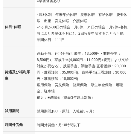
※早番遅番あり
4週8休制 年末年始休暇 夏季休暇 有給休暇 慶弔休
暇 出産・育児休暇 介護休暇
休日･休暇
※1ヶ月が30日の場合：月8休、31日の場合：月9休※各施
設により希望休を月に1、2回程度申請することも可能
年間休日：111日
通勤手当、住宅手当(世帯主：13,500円・非世帯主：
8,500円)、家族手当(4,000円～11,000円※規定により支給
対象が異なる)、残業手当、調整手当(正看護師：20,000
待遇及び福利厚
円・准看護師：35,000円)、資格手当(正看護師：30,000
生
円・准看護師：10,000円)
雇用保険、労災保険、健康保険、厚生年金保険、退職
金、駐車場
補足：■退職金（勤続3年以上対象）
試用期間
試用期間あり（原則、入社後3ヶ月）
時間外労働
時間外労働：月10時間以下