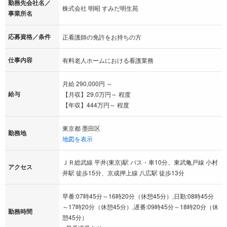
勤務先会社名／
株式会社 明昭 すみだ明生苑
事業所名
応募資格／条件
正看護師の免許をお持ちの方
仕事内容
有料老人ホームにおける看護業務
月給 290,000円 ～
給与
【月収】29.0万円～ 程度
【年収】444万円～ 程度
東京都 墨田区
勤務地
地図を表示
ＪＲ総武線 平井(東京)駅 バス・車10分、東武亀戸線 小村
アクセス
井駅 徒歩15分、京成押上線 八広駅 徒歩13分
早番:07時45分～16時20分（休憩45分）,日勤:08時45分
～17時20分（休憩45分）,遅番:09時45分～18時20分（休
勤務時間
憩45分）