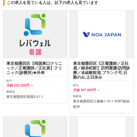
この求人を見ている人は、以下の求人も見ています
東京都墨田区【両国東口クリニ
東京都墨田区【正看護師／正社
ック／正看護師／正社員】クリ
員／錦糸町駅】訪問看護/訪問診
ニック(診療所)★外来
療／未経験歓迎,ブランク可,日
勤のみ,土日休み
給与
月給 222,200円 ～
給与
月給 307,000円 ～
勤務地
東京都墨田区両国3-21-1
勤務地
東京都墨田区江東橋1-15-1 VORT錦糸
町5F