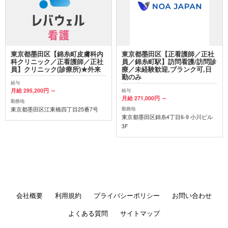
東京都墨田区【錦糸町皮膚科内
東京都墨田区【正看護師／正社
科クリニック／正看護師／正社
員／錦糸町駅】訪問看護/訪問診
員】クリニック(診療所)★外来
療／未経験歓迎,ブランク可,日
勤のみ
給与
月給 295,200円 ～
給与
月給 271,000円 ～
勤務地
東京都墨田区江東橋四丁目25番7号
勤務地
東京都墨田区錦糸4丁目6-9 小川ビル
3F
会社概要
利用規約
プライバシーポリシー
お問い合わせ
よくある質問
サイトマップ