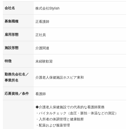
会社名
株式会社Stylish
募集職種
正看護師
雇用形態
正社員
施設形態
介護関連
特徴
未経験歓迎
勤務先会社名／
介護老人保健施設ホスピア東和
事業所名
応募資格／条件
看護師
◆介護老人保健施設での代表的な看護師業務
・バイタルチェック（血圧・脈拍・体温などの測定）
・入所者の体調管理と健康観察
・配薬および服薬管理