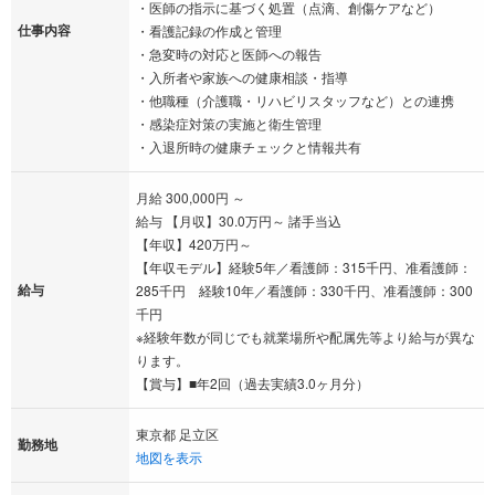
・医師の指示に基づく処置（点滴、創傷ケアなど）
仕事内容
・看護記録の作成と管理
・急変時の対応と医師への報告
・入所者や家族への健康相談・指導
・他職種（介護職・リハビリスタッフなど）との連携
・感染症対策の実施と衛生管理
・入退所時の健康チェックと情報共有
月給 300,000円 ～
給与 【月収】30.0万円～ 諸手当込
【年収】420万円～
【年収モデル】経験5年／看護師：315千円、准看護師：
給与
285千円 経験10年／看護師：330千円、准看護師：300
千円
※経験年数が同じでも就業場所や配属先等より給与が異な
ります。
【賞与】■年2回（過去実績3.0ヶ月分）
東京都 足立区
勤務地
地図を表示