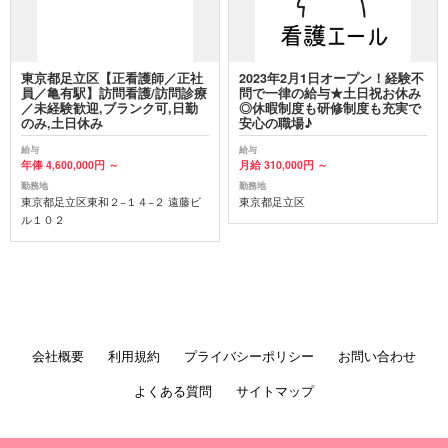
東京都足立区【正看護師／正社
2023年2月1日オープン！経験不
員／亀有駅】訪問看護/訪問診療
問で一律の給与★土日祝お休み
／未経験歓迎,ブランク可,日勤
◎休暇制度も研修制度も充実で
のみ,土日休み
安心の職場♪
給与
給与
年俸 4,600,000円 ～
月給 310,000円 ～
勤務地
勤務地
東京都足立区東和２−１４−２ 遠藤ビ
東京都足立区
ル１０２
会社概要
利用規約
プライバシーポリシー
お問い合わせ
よくある質問
サイトマップ