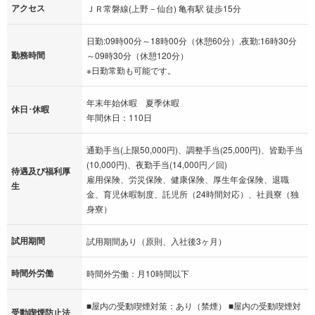
アクセス
ＪＲ常磐線(上野－仙台) 亀有駅 徒歩15分
日勤:09時00分～18時00分（休憩60分）,夜勤:16時30分
勤務時間
～09時30分（休憩120分）
※日勤常勤も可能です。
年末年始休暇 夏季休暇
休日･休暇
年間休日：110日
通勤手当(上限50,000円)、調整手当(25,000円)、皆勤手当
(10,000円)、夜勤手当(14,000円／回)
待遇及び福利厚
雇用保険、労災保険、健康保険、厚生年金保険、退職
生
金、育児休暇制度、託児所（24時間対応）、社員寮（独
身寮）
試用期間
試用期間あり（原則、入社後3ヶ月）
時間外労働
時間外労働：月10時間以下
■屋内の受動喫煙対策：あり（禁煙） ■屋内の受動喫煙対
受動喫煙防止法