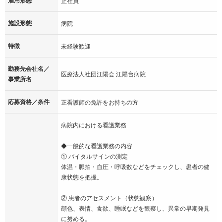
雇用形態
正社員
施設形態
病院
特徴
未経験歓迎
勤務先会社名／
医療法人社団江陽会 江陽台病院
事業所名
応募資格／条件
正看護師の免許をお持ちの方
病院内における看護業務
◆一般的な看護業務の内容
① バイタルサインの測定
体温・脈拍・血圧・呼吸数などをチェックし、患者の健
康状態を把握。
② 患者のアセスメント（状態観察）
顔色、表情、食欲、睡眠などを観察し、異常の早期発見
に努める。