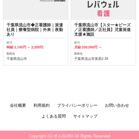
千葉県流山市◆正看護師｜派遣
千葉県流山市【スター★ビーズ
社員｜療養型病院｜外来｜夜勤
／正看護師／正社員】児童発達
あり
支援★施設
給与
給与
時給 2,100円 ～ 2,200円
月給 250,000円 ～
勤務地
勤務地
千葉県流山市
千葉県流山市美原2-35
会社概要
利用規約
プライバシーポリシー
お問い合わせ
よくある質問
サイトマップ
Copyright (C) 求人GURU All Rights Reserved