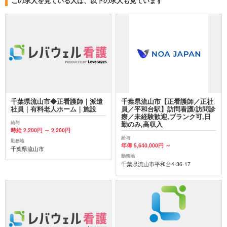
この求人を見ている人は、以下の求人も見ています
千葉県流山市◆正看護師｜派遣
千葉県流山市【正看護師／正社
社員｜有料老人ホーム｜施設
員／平和台駅】訪問看護/訪問診
療／未経験歓迎,ブランク可,日
給与
勤のみ,高収入
時給 2,200円 ～ 2,200円
給与
勤務地
年俸 5,640,000円 ～
千葉県流山市
勤務地
千葉県流山市平和台4-36-17