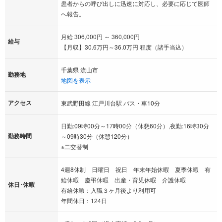
患者からの呼び出しに迅速に対応し、必要に応じて医師
へ報告。
月給 306,000円 ～ 360,000円
給与
【月収】30.6万円～36.0万円 程度（諸手当込）
千葉県 流山市
勤務地
地図を表示
アクセス
東武野田線 江戸川台駅 バス・車10分
日勤:09時00分～17時00分（休憩60分）,夜勤:16時30分
勤務時間
～09時30分（休憩120分）
※二交替制
4週8休制 日曜日 祝日 年末年始休暇 夏季休暇 有
給休暇 慶弔休暇 出産・育児休暇 介護休暇
休日･休暇
有給休暇：入職３ヶ月後より利用可
年間休日：124日