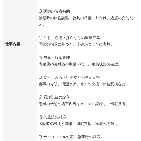
③ 医師の診療補助
診察時の体位調整、器具の準備・片付け、処置の介助な
ど。
④ 注射・点滴・採血などの医療行為
仕事内容
医師の指示に基づき、正確かつ安全に実施。
⑤ 与薬・服薬管理
内服薬や注射薬の準備・投与、服薬状況の確認。
⑥ 食事・入浴・排泄などの生活支援
食事の介助、清潔ケア、オムツ交換、体位変換など。
⑦ 看護記録の記入
患者の状態や処置内容をカルテに記録し、情報共有。
⑧ 入退院の対応
入院時の説明や準備、退院支援、家族への対応。
⑨ ナースコール対応・急変時の対応