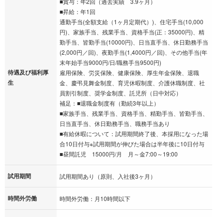
■賞与：年2回（過去実績 3.9ヶ月）
■昇給：年1回
通勤手当(全額支給（1ヶ月定期代）)、住宅手当(10,000
円)、家族手当、残業手当、資格手当(正：35000円)、精
勤手当、皆勤手当(10000円)、日当直手当、休日勤務手当
(2,000円／回)、夜勤手当(1,4000円／回)、その他手当(年
末年始手当9000円/日/職務手当9500円)
待遇及び福利厚
雇用保険、労災保険、健康保険、厚生年金保険、退職
生
金、慶弔見舞金制度、育児休暇制度、介護休職制度、社
員割引制度、奨学金制度、託児所（日中対応）
補足：■退職金制度有（勤続3年以上）
■家族手当、残業手当、資格手当、精勤手当、皆勤手当、
日当直手当、休日勤務手当、職務手当あり
■有給休暇について：試用期間終了後、本採用になった場
合10日付与※試用期間が伸びた場合は半年後に10日付与
■昼間託児 15000円/月 月～金7:00～19:00
試用期間
試用期間あり（原則、入社後3ヶ月）
時間外労働
時間外労働：月10時間以下