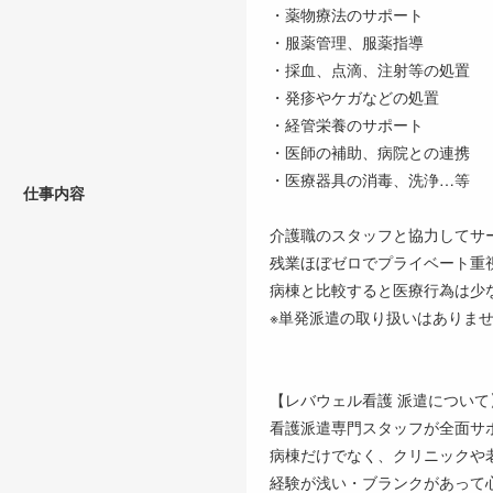
・薬物療法のサポート
・服薬管理、服薬指導
・採血、点滴、注射等の処置
・発疹やケガなどの処置
・経管栄養のサポート
・医師の補助、病院との連携
・医療器具の消毒、洗浄…等
仕事内容
介護職のスタッフと協力してサ
残業ほぼゼロでプライベート重
病棟と比較すると医療行為は少
※単発派遣の取り扱いはありま
【レバウェル看護 派遣について
看護派遣専門スタッフが全面サ
病棟だけでなく、クリニックや
経験が浅い・ブランクがあって