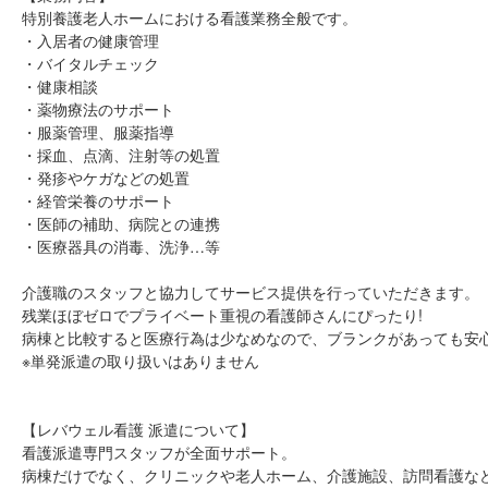
特別養護老人ホームにおける看護業務全般です。
・入居者の健康管理
・バイタルチェック
・健康相談
・薬物療法のサポート
・服薬管理、服薬指導
・採血、点滴、注射等の処置
・発疹やケガなどの処置
・経管栄養のサポート
・医師の補助、病院との連携
・医療器具の消毒、洗浄…等
介護職のスタッフと協力してサービス提供を行っていただきます。
残業ほぼゼロでプライベート重視の看護師さんにぴったり!
病棟と比較すると医療行為は少なめなので、ブランクがあっても安心
※単発派遣の取り扱いはありません
【レバウェル看護 派遣について】
看護派遣専門スタッフが全面サポート。
病棟だけでなく、クリニックや老人ホーム、介護施設、訪問看護な