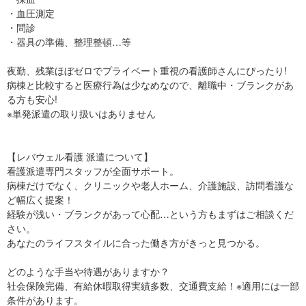
・血圧測定
・問診
・器具の準備、整理整頓…等
夜勤、残業ほぼゼロでプライベート重視の看護師さんにぴったり!
病棟と比較すると医療行為は少なめなので、離職中・ブランクがあ
る方も安心!
※単発派遣の取り扱いはありません
【レバウェル看護 派遣について】
看護派遣専門スタッフが全面サポート。
病棟だけでなく、クリニックや老人ホーム、介護施設、訪問看護な
ど幅広く提案！
経験が浅い・ブランクがあって心配…という方もまずはご相談くだ
さい。
あなたのライフスタイルに合った働き方がきっと見つかる。
どのような手当や待遇がありますか？
社会保険完備、有給休暇取得実績多数、交通費支給！※適用には一部
条件があります。