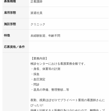
募集職種
正看護師
雇用形態
派遣社員
施設形態
クリニック
特徴
未経験歓迎、年齢不問
応募資格／条件
【業務内容】
検診センターにおける看護業務全般です。
・身長、体重等の計測
・採血
・血圧測定
・問診
・器具の準備、整理整頓…等
夜勤、残業ほぼゼロでプライベート重視の看護師さんに
ぴったり!
病棟と比較すると医療行為は少なめなので、離職中・ブ