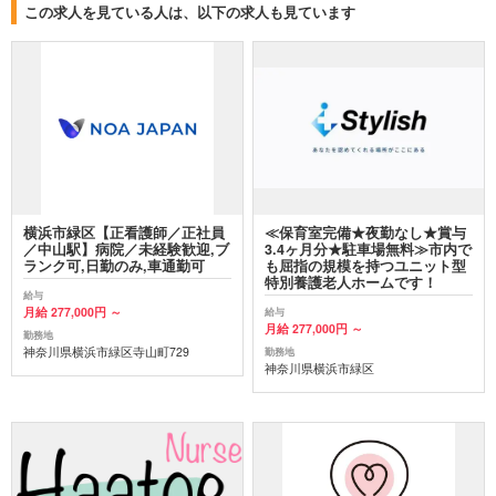
この求人を見ている人は、以下の求人も見ています
横浜市緑区【正看護師／正社員
≪保育室完備★夜勤なし★賞与
／中山駅】病院／未経験歓迎,ブ
3.4ヶ月分★駐車場無料≫市内で
ランク可,日勤のみ,車通勤可
も屈指の規模を持つユニット型
特別養護老人ホームです！
給与
月給 277,000円 ～
給与
月給 277,000円 ～
勤務地
神奈川県横浜市緑区寺山町729
勤務地
神奈川県横浜市緑区