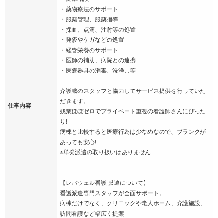
・薬物療法のサポート
・服薬管理、服薬指導
・採血、点滴、注射等の処置
・発疹やケガなどの処置
・経管栄養のサポート
・医師の補助、病院との連携
・医療器具の消毒、洗浄…等
介護職のスタッフと協力してサービス提供を行っていた
だきます。
仕事内容
残業ほぼゼロでプライベート重視の看護師さんにぴった
り!
病棟と比較すると医療行為は少なめなので、ブランクが
あっても安心!
※単発派遣の取り扱いはありません
【レバウェル看護 派遣について】
看護派遣専門スタッフが全面サポート。
病棟だけでなく、クリニックや老人ホーム、介護施設、
訪問看護など幅広く提案！