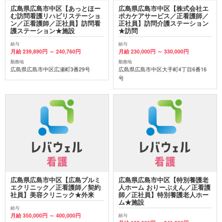
広島県広島市中区【あっとほー
広島県広島市中区【株式会社エ
む訪問看護リハビリステーショ
ポカケアサービス／正看護師／
ン／正看護師／正社員】訪問看
正社員】訪問介護ステーション
護ステーション★施設
★訪問
給与
給与
月給 239,890円 ～ 240,760円
月給 230,000円 ～ 330,000円
勤務地
勤務地
広島県広島市中区広瀬町3番29号
広島県広島市中区大手町4丁目6番16
号
広島県広島市中区【広島プルミ
広島県広島市中区【特別養護老
エクリニック／正看護師／契約
人ホーム おりーぶえん／正看護
社員】美容クリニック★外来
師／正社員】特別養護老人ホー
ム★施設
給与
月給 350,000円 ～ 400,000円
給与