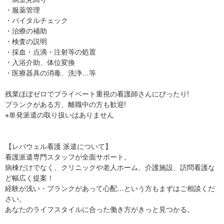
・服薬管理
・バイタルチェック
・治療の補助
・検査の説明
・採血・点滴・注射等の処置
・入浴介助、体位変換
・医療器具の消毒、洗浄…等
残業ほぼゼロでプライベート重視の看護師さんにぴったり!
ブランクがある方、離職中の方も歓迎!
※単発派遣の取り扱いはありません
【レバウェル看護 派遣について】
看護派遣専門スタッフが全面サポート。
病棟だけでなく、クリニックや老人ホーム、介護施設、訪問看護な
ど幅広く提案！
経験が浅い・ブランクがあって心配…という方もまずはご相談くだ
さい。
あなたのライフスタイルに合った働き方がきっと見つかる。