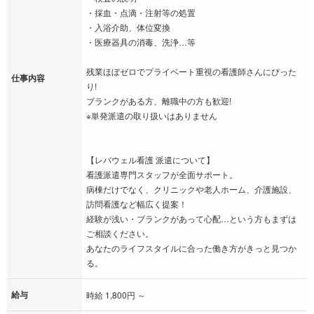
・採血・点滴・注射等の処置
・入浴介助、体位変換
・医療器具の消毒、洗浄…等
残業ほぼゼロでプライベート重視の看護師さんにぴった
仕事内容
り!
ブランクがある方、離職中の方も歓迎!
※単発派遣の取り扱いはありません
【レバウェル看護 派遣について】
看護派遣専門スタッフが全面サポート。
病棟だけでなく、クリニックや老人ホーム、介護施設、
訪問看護など幅広く提案！
経験が浅い・ブランクがあって心配…という方もまずは
ご相談ください。
あなたのライフスタイルに合った働き方がきっと見つか
る。
給与
時給 1,800円 ～