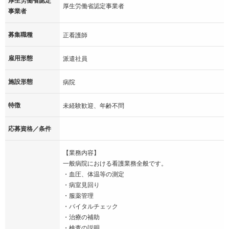
厚生労働省認定事業者
事業者
募集職種
正看護師
雇用形態
派遣社員
施設形態
病院
特徴
未経験歓迎、年齢不問
応募資格／条件
【業務内容】
一般病院における看護業務全般です。
・血圧、体温等の測定
・病室見回り
・服薬管理
・バイタルチェック
・治療の補助
・検査の説明