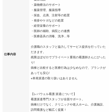
・薬物療法のサポート
・服薬管理、服薬指導
・採血、点滴、注射等の処置
・発疹やケガなどの処置
・経管栄養のサポート
・医師の補助、病院との連携
・医療器具の消毒、洗浄…等
介護職のスタッフと協力してサービス提供を行っていた
だきます。
仕事内容
残業ほぼゼロでプライベート重視の看護師さんにぴった
り!
病棟と比較すると医療行為は少なめなので、ブランクが
あっても安心!
※単発派遣の取り扱いはありません
【レバウェル看護 派遣について】
看護派遣専門スタッフが全面サポート。
病棟だけでなく、クリニックや老人ホーム、介護施設、
訪問看護など幅広く提案！