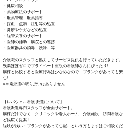
・健康相談
・薬物療法のサポート
・服薬管理、服薬指導
・採血、点滴、注射等の処置
・発疹やケガなどの処置
・経管栄養のサポート
・医師の補助、病院との連携
・医療器具の消毒、洗浄…等
介護職のスタッフと協力してサービス提供を行っていただきます。
残業ほぼゼロでプライベート重視の看護師さんにぴったり!
病棟と比較すると医療行為は少なめなので、ブランクがあっても安
心!
※単発派遣の取り扱いはありません
【レバウェル看護 派遣について】
看護派遣専門スタッフが全面サポート。
病棟だけでなく、クリニックや老人ホーム、介護施設、訪問看護な
ど幅広く提案！
経験が浅い・ブランクがあって心配…という方もまずはご相談くだ