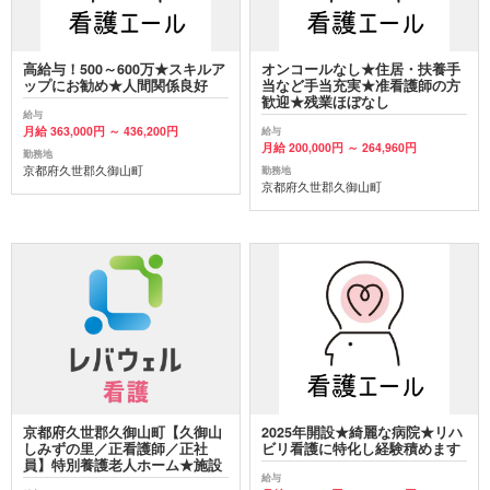
高給与！500～600万★スキルア
オンコールなし★住居・扶養手
ップにお勧め★人間関係良好
当など手当充実★准看護師の方
歓迎★残業ほぼなし
給与
月給 363,000円 ～ 436,200円
給与
月給 200,000円 ～ 264,960円
勤務地
京都府久世郡久御山町
勤務地
京都府久世郡久御山町
京都府久世郡久御山町【久御山
2025年開設★綺麗な病院★リハ
しみずの里／正看護師／正社
ビリ看護に特化し経験積めます
員】特別養護老人ホーム★施設
給与