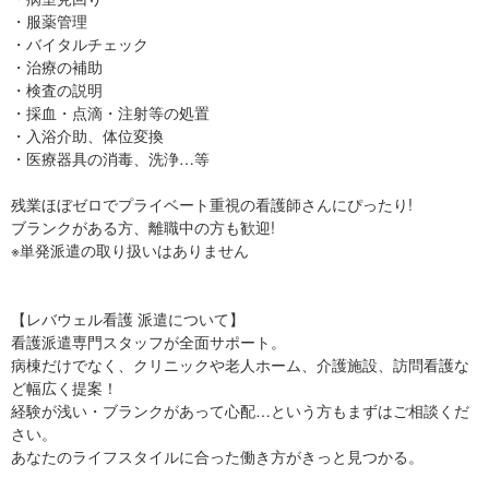
・服薬管理
・バイタルチェック
・治療の補助
・検査の説明
・採血・点滴・注射等の処置
・入浴介助、体位変換
・医療器具の消毒、洗浄…等
残業ほぼゼロでプライベート重視の看護師さんにぴったり!
ブランクがある方、離職中の方も歓迎!
※単発派遣の取り扱いはありません
【レバウェル看護 派遣について】
看護派遣専門スタッフが全面サポート。
病棟だけでなく、クリニックや老人ホーム、介護施設、訪問看護な
ど幅広く提案！
経験が浅い・ブランクがあって心配…という方もまずはご相談くだ
さい。
あなたのライフスタイルに合った働き方がきっと見つかる。