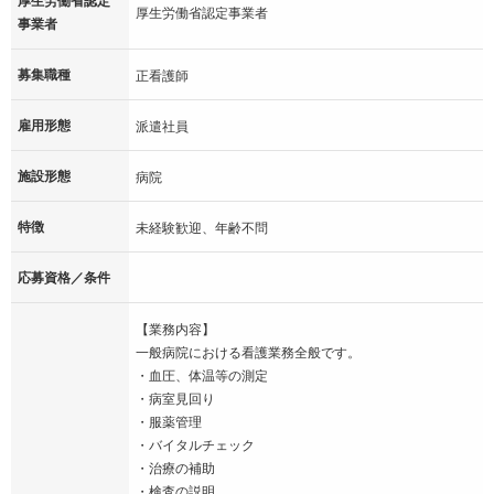
厚生労働省認定事業者
事業者
募集職種
正看護師
雇用形態
派遣社員
施設形態
病院
特徴
未経験歓迎、年齢不問
応募資格／条件
【業務内容】
一般病院における看護業務全般です。
・血圧、体温等の測定
・病室見回り
・服薬管理
・バイタルチェック
・治療の補助
・検査の説明