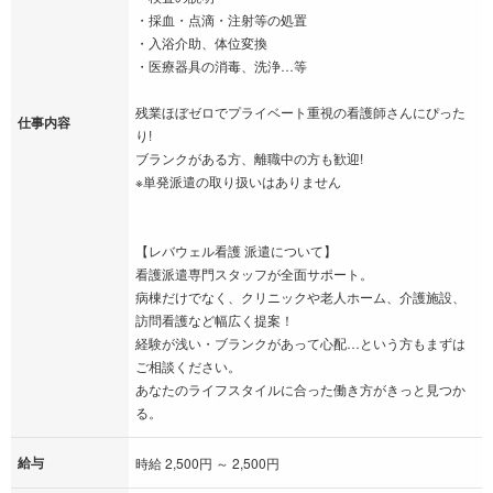
・採血・点滴・注射等の処置
・入浴介助、体位変換
・医療器具の消毒、洗浄…等
残業ほぼゼロでプライベート重視の看護師さんにぴった
仕事内容
り!
ブランクがある方、離職中の方も歓迎!
※単発派遣の取り扱いはありません
【レバウェル看護 派遣について】
看護派遣専門スタッフが全面サポート。
病棟だけでなく、クリニックや老人ホーム、介護施設、
訪問看護など幅広く提案！
経験が浅い・ブランクがあって心配…という方もまずは
ご相談ください。
あなたのライフスタイルに合った働き方がきっと見つか
る。
給与
時給 2,500円 ～ 2,500円