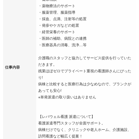
・薬物療法のサポート
・服薬管理、服薬指導
・採血、点滴、注射等の処置
・発疹やケガなどの処置
・経管栄養のサポート
・医師の補助、病院との連携
・医療器具の消毒、洗浄…等
介護職のスタッフと協力してサービス提供を行っていた
だきます。
仕事内容
残業ほぼゼロでプライベート重視の看護師さんにぴった
り!
病棟と比較すると医療行為は少なめなので、ブランクが
あっても安心!
※単発派遣の取り扱いはありません
【レバウェル看護 派遣について】
看護派遣専門スタッフが全面サポート。
病棟だけでなく、クリニックや老人ホーム、介護施設、
訪問看護など幅広く提案！