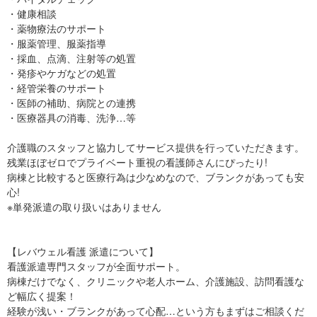
・健康相談
・薬物療法のサポート
・服薬管理、服薬指導
・採血、点滴、注射等の処置
・発疹やケガなどの処置
・経管栄養のサポート
・医師の補助、病院との連携
・医療器具の消毒、洗浄…等
介護職のスタッフと協力してサービス提供を行っていただきます。
残業ほぼゼロでプライベート重視の看護師さんにぴったり!
病棟と比較すると医療行為は少なめなので、ブランクがあっても安
心!
※単発派遣の取り扱いはありません
【レバウェル看護 派遣について】
看護派遣専門スタッフが全面サポート。
病棟だけでなく、クリニックや老人ホーム、介護施設、訪問看護な
ど幅広く提案！
経験が浅い・ブランクがあって心配…という方もまずはご相談くだ