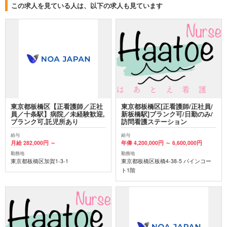
この求人を見ている人は、以下の求人も見ています
東京都板橋区【正看護師／正社
東京都板橋区[正看護師/正社員/
員／十条駅】病院／未経験歓迎,
新板橋駅]ブランク可/日勤のみ/
ブランク可,託児所あり
訪問看護ステーション
給与
給与
月給 282,000円 ～
年俸 4,200,000円 ～ 6,600,000円
勤務地
勤務地
東京都板橋区加賀1-3-1
東京都板橋区板橋4-38-5 パインコー
ト1階