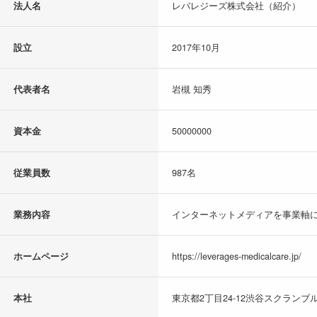
法人名
レバレジーズ株式会社（紹介）
設立
2017年10月
代表者名
岩槻 知秀
資本金
50000000
従業員数
987名
業務内容
インターネットメディアを事業軸に
ホームページ
https://leverages-medicalcare.jp/
本社
東京都2丁目24-12渋谷スクランブル