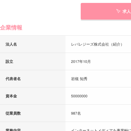
求人
企業情報
法人名
レバレジーズ株式会社（紹介）
設立
2017年10月
代表者名
岩槻 知秀
資本金
50000000
従業員数
987名
業務内容
インターネットメディアを事業軸に