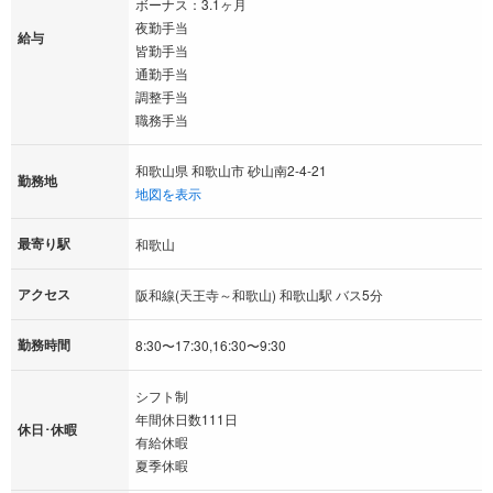
ボーナス：3.1ヶ月
夜勤手当
給与
皆勤手当
通勤手当
調整手当
職務手当
和歌山県 和歌山市 砂山南2-4-21
勤務地
地図を表示
最寄り駅
和歌山
アクセス
阪和線(天王寺～和歌山) 和歌山駅 バス5分
勤務時間
8:30〜17:30,16:30〜9:30
シフト制
年間休日数111日
休日･休暇
有給休暇
夏季休暇