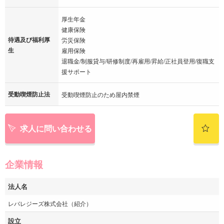
厚生年金
健康保険
待遇及び福利厚
労災保険
生
雇用保険
退職金/制服貸与/研修制度/再雇用/昇給/正社員登用/復職支
援サポート
受動喫煙防止法
受動喫煙防止のため屋内禁煙
求人に問い合わせる
企業情報
法人名
レバレジーズ株式会社（紹介）
設立