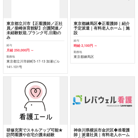
東京都立川市【正看護師／正社
東京都練馬区◆正看護師｜紹介
員／柴崎体育館駅】介護関連／
予定派遣｜有料老人ホーム｜施
未経験歓迎,ブランク可,日勤の
設
み
給与
時給 2,100円 ～
給与
月給 250,000円 ～
勤務地
東京都練馬区
勤務地
東京都立川市錦町5-17-13 加瀬ビル
141-101号
研修充実でスキルアップ可能★
神奈川県横浜市金沢区◆准看護
訪問看護や在宅介護未経験
師｜派遣社員｜有料老人ホーム