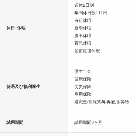
週休2日制
年間休日数111日
有給休暇
休日･休暇
夏季休暇
慶弔休暇
育児休暇
産前産後休暇
厚生年金
健康保険
待遇及び福利厚生
労災保険
雇用保険
退職金/制服貸与/再雇用/昇給
試用期間
試用期間3ヶ月