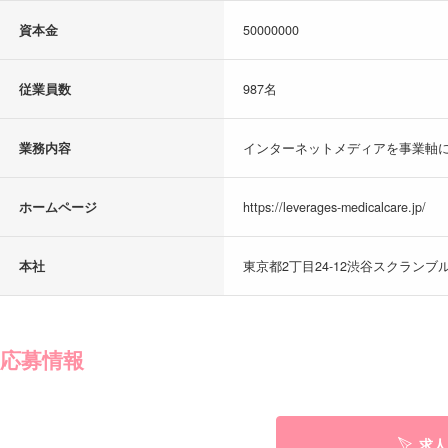
資本金
50000000
従業員数
987名
業務内容
インターネットメディアを事業軸に
ホームページ
https://leverages-medicalcare.jp/
本社
東京都2丁目24-12渋谷スクランブル
応募情報
求人