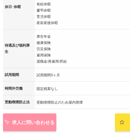
有給休暇
休日･休暇
慶弔休暇
育児休暇
産前産後休暇
厚生年金
健康保険
待遇及び福利厚
労災保険
生
雇用保険
退職金/再雇用/昇給
試用期間
試用期間3ヶ月
時間外労働
固定残業なし
受動喫煙防止法
受動喫煙防止のため屋内禁煙
求人に問い合わせる