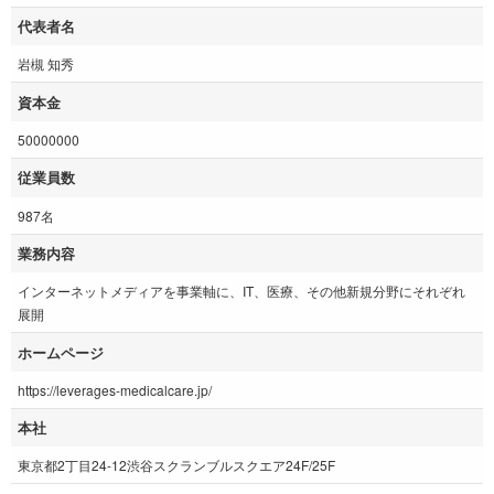
代表者名
岩槻 知秀
資本金
50000000
従業員数
987名
業務内容
インターネットメディアを事業軸に、IT、医療、その他新規分野にそれぞれ
展開
ホームページ
https://leverages-medicalcare.jp/
本社
東京都2丁目24-12渋谷スクランブルスクエア24F/25F