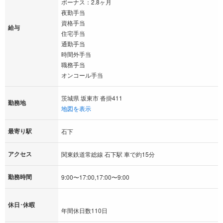
ボーナス：2.8ヶ月
夜勤手当
資格手当
給与
住宅手当
通勤手当
時間外手当
職務手当
オンコール手当
茨城県 坂東市 沓掛411
勤務地
地図を表示
最寄り駅
石下
アクセス
関東鉄道常総線 石下駅 車で約15分
勤務時間
9:00〜17:00,17:00〜9:00
休日･休暇
年間休日数110日