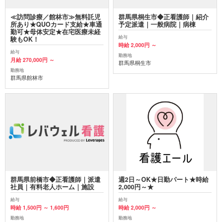
≪訪問診療／館林市≫無料託児
群馬県桐生市◆正看護師｜紹介
所あり★QUOカード支給★車通
予定派遣｜一般病院｜病棟
勤可★母体安定★在宅医療未経
給与
験もOK！
時給 2,000円 ～
給与
勤務地
月給 270,000円 ～
群馬県桐生市
勤務地
群馬県館林市
群馬県前橋市◆正看護師｜派遣
週2日～OK★日勤パート★時給
社員｜有料老人ホーム｜施設
2,000円～★
給与
給与
時給 1,500円 ～ 1,600円
時給 2,000円 ～
勤務地
勤務地