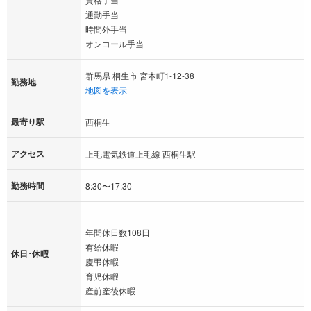
通勤手当
時間外手当
オンコール手当
群馬県 桐生市 宮本町1-12-38
勤務地
地図を表示
最寄り駅
西桐生
アクセス
上毛電気鉄道上毛線 西桐生駅
勤務時間
8:30〜17:30
年間休日数108日
有給休暇
休日･休暇
慶弔休暇
育児休暇
産前産後休暇