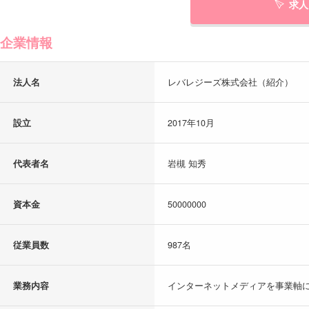
求人
企業情報
法人名
レバレジーズ株式会社（紹介）
設立
2017年10月
代表者名
岩槻 知秀
資本金
50000000
従業員数
987名
業務内容
インターネットメディアを事業軸に