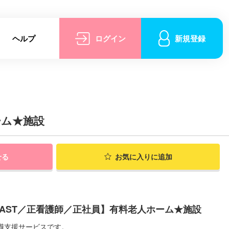
ヘルプ
ログイン
新規登録
ーム★施設
せる
お気に入りに追加
AST／正看護師／正社員】有料老人ホーム★施設
職支援サービスです。