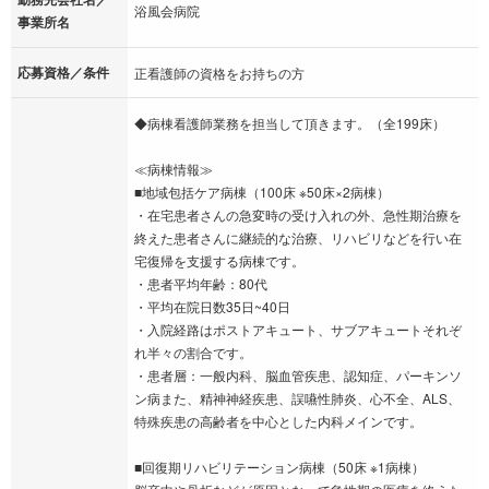
浴風会病院
事業所名
応募資格／条件
正看護師の資格をお持ちの方
◆病棟看護師業務を担当して頂きます。（全199床）
≪病棟情報≫
■地域包括ケア病棟（100床 ※50床×2病棟）
・在宅患者さんの急変時の受け入れの外、急性期治療を
終えた患者さんに継続的な治療、リハビリなどを行い在
宅復帰を支援する病棟です。
・患者平均年齢：80代
・平均在院日数35日~40日
・入院経路はポストアキュート、サブアキュートそれぞ
れ半々の割合です。
・患者層：一般内科、脳血管疾患、認知症、パーキンソ
ン病また、精神神経疾患、誤嚥性肺炎、心不全、ALS、
特殊疾患の高齢者を中心とした内科メインです。
■回復期リハビリテーション病棟（50床 ※1病棟）