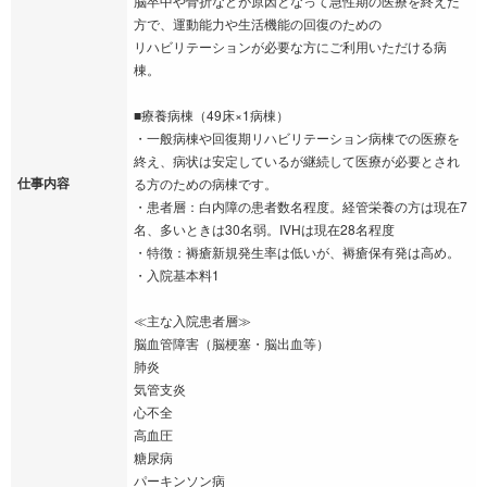
脳卒中や骨折などが原因となって急性期の医療を終えた
方で、運動能力や生活機能の回復のための
リハビリテーションが必要な方にご利用いただける病
棟。
■療養病棟（49床×1病棟）
・一般病棟や回復期リハビリテーション病棟での医療を
終え、病状は安定しているが継続して医療が必要とされ
仕事内容
る方のための病棟です。
・患者層：白内障の患者数名程度。経管栄養の方は現在7
名、多いときは30名弱。IVHは現在28名程度
・特徴：褥瘡新規発生率は低いが、褥瘡保有発は高め。
・入院基本料1
≪主な入院患者層≫
脳血管障害（脳梗塞・脳出血等）
肺炎
気管支炎
心不全
高血圧
糖尿病
パーキンソン病