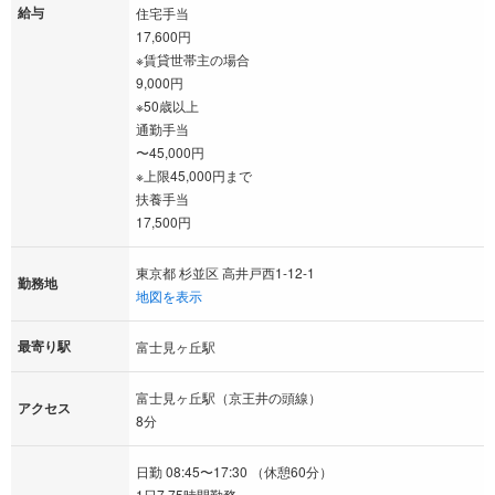
給与
住宅手当
17,600円
※賃貸世帯主の場合
9,000円
※50歳以上
通勤手当
〜45,000円
※上限45,000円まで
扶養手当
17,500円
東京都 杉並区 高井戸西1-12-1
勤務地
地図を表示
最寄り駅
富士見ヶ丘駅
富士見ヶ丘駅（京王井の頭線）
アクセス
8分
日勤 08:45〜17:30 （休憩60分）
1日7.75時間勤務