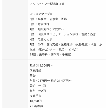
アルツハイマー型認知症等
≪フロアマップ≫
6階 ：事務室・研修室・医局
5階 ：療養病棟
4階 ：地域包括ケア病棟×2
3階 ：回復期リハビリテーション病棟・老健くぬぎ
2階 ：老健くぬぎ
1階 ：外来・在宅支援・医療連携・採血/処置・検査・放
射線・健診センター・救急・コンビニ
B1階：栄養科・薬剤科・手術室
月給 314,000円 ～
正看護師
募集中
年収 493万円〜 月給 31.4万円〜
昇給：年1回
賞与：年2回
夜勤手当
13,500円
※正看護師