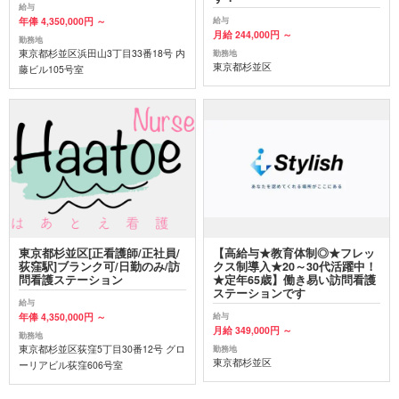
給与
年俸 4,350,000円 ～
給与
月給 244,000円 ～
勤務地
東京都杉並区浜田山3丁目33番18号 内
勤務地
東京都杉並区
藤ビル105号室
東京都杉並区[正看護師/正社員/
【高給与★教育体制◎★フレッ
荻窪駅]ブランク可/日勤のみ/訪
クス制導入★20～30代活躍中！
問看護ステーション
★定年65歳】働き易い訪問看護
ステーションです
給与
年俸 4,350,000円 ～
給与
月給 349,000円 ～
勤務地
東京都杉並区荻窪5丁目30番12号 グロ
勤務地
東京都杉並区
ーリアビル荻窪606号室