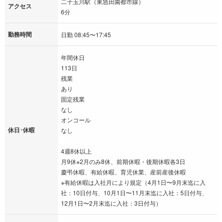
二子玉川駅（東急田園都市線）
アクセス
6分
勤務時間
日勤 08:45〜17:45
年間休日
113日
残業
あり
固定残業
なし
オンコール
休日･休暇
なし
4週8休以上
月9休※2月のみ8休、前期休暇・後期休暇各3日
慶弔休暇、有給休暇、育児休業、産前産後休暇
※有給休暇は入社月により規定（4月1日〜9月末迄に入
社：10日付与、10月1日〜11月末迄に入社：5日付与、
12月1日〜2月末迄に入社：3日付与）