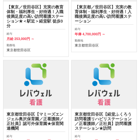
【東京／世田谷区】充実の教育
【東京都／世田谷区】充実の教
体制・福利厚生・好待遇！入職
育体制・福利厚生・好待遇！入
後満足度の高い訪問看護ステー
職後満足度の高い訪問看護ステ
ション★＜駅近＞経堂駅 徒歩3
ーション
分
給与
年俸 4,700,000円 ～
給与
月給 253,000円 ～
勤務地
東京都世田谷区
勤務地
東京都世田谷区
東京都世田谷区【マミーズエン
東京都世田谷区【経堂ふくろう
ジェル奥沢保育園／正看護師／
訪問看護リハビリステーション
正社員】認可外保育園★保育関
／正看護師／正社員】訪問看護
連機関
ステーション★訪問
給与
給与