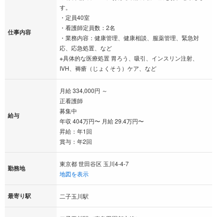
す。
・定員40室
・看護師定員数：2名
仕事内容
・業務内容：健康管理、健康相談、服薬管理、緊急対
応、応急処置、など
※具体的な医療処置 胃ろう、吸引、インスリン注射、
IVH、褥瘡（じょくそう）ケア、など
月給 334,000円 ～
正看護師
募集中
給与
年収 404万円〜 月給 29.4万円〜
昇給：年1回
賞与：年2回
東京都 世田谷区 玉川4-4-7
勤務地
地図を表示
最寄り駅
二子玉川駅