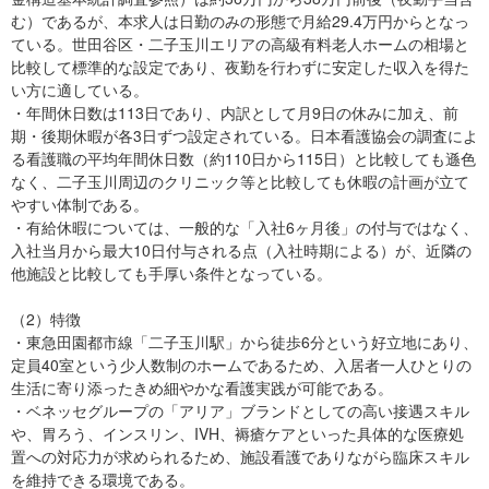
む）であるが、本求人は日勤のみの形態で月給29.4万円からとなっ
ている。世田谷区・二子玉川エリアの高級有料老人ホームの相場と
比較して標準的な設定であり、夜勤を行わずに安定した収入を得た
い方に適している。
・年間休日数は113日であり、内訳として月9日の休みに加え、前
期・後期休暇が各3日ずつ設定されている。日本看護協会の調査によ
る看護職の平均年間休日数（約110日から115日）と比較しても遜色
なく、二子玉川周辺のクリニック等と比較しても休暇の計画が立て
やすい体制である。
・有給休暇については、一般的な「入社6ヶ月後」の付与ではなく、
入社当月から最大10日付与される点（入社時期による）が、近隣の
他施設と比較しても手厚い条件となっている。
（2）特徴
・東急田園都市線「二子玉川駅」から徒歩6分という好立地にあり、
定員40室という少人数制のホームであるため、入居者一人ひとりの
生活に寄り添ったきめ細やかな看護実践が可能である。
・ベネッセグループの「アリア」ブランドとしての高い接遇スキル
や、胃ろう、インスリン、IVH、褥瘡ケアといった具体的な医療処
置への対応力が求められるため、施設看護でありながら臨床スキル
を維持できる環境である。