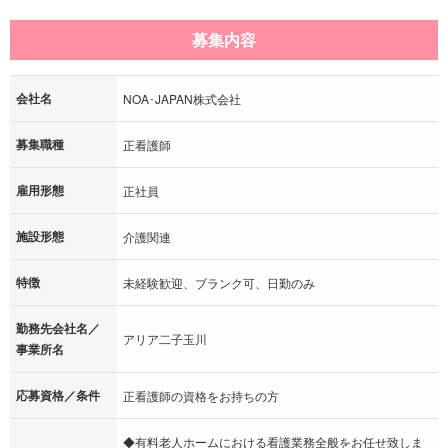
募集内容
会社名
NOA･JAPAN株式会社
募集職種
正看護師
雇用形態
正社員
施設形態
介護関連
特徴
未経験歓迎、ブランク可、日勤のみ
勤務先会社名／
アリア二子玉川
事業所名
応募資格／条件
正看護師の資格をお持ちの方
◆有料老人ホームにおける看護業務全般をお任せ致しま