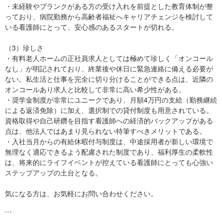
・未経験やブランクがある方の受け入れを前提とした教育体制が整
っており、病院勤務から高齢者福祉へキャリアチェンジを検討して
いる看護師にとって、安心感のあるスタートが切れる。
（3）珍しさ
・有料老人ホームの正社員求人としては極めて珍しく「オンコール
なし」が明記されており、終業後や休日に緊急連絡に備える必要が
ない。私生活と仕事を完全に切り分けることができる点は、近隣の
オンコールあり求人と比較して非常に高い希少性がある。
・奨学金制度が非常にユニークであり、月額4万円の支給（勤務継続
による返済免除）に加え、選択制での貸付制度も用意されている。
資格取得や自己研鑽を目指す看護師への経済的バックアップがある
点は、他法人ではあまり見られない特筆すべきメリットである。
・入社当月からの有給休暇付与制度は、中途採用者が新しい環境で
無理なく適応できるよう配慮された制度であり、福利厚生の柔軟性
は、将来的にライフイベントが控えている看護師にとっても心強い
ステップアップの土台となる。
気になる方は、お気軽にお問い合わせください。
```