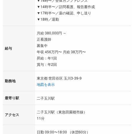
▼14時〜／全体カンファレンス
▼14時半〜／訪問看護、報告書作成
▼17時半〜／薬の確認、申し送り
▼18時／退勤
月給 380,000円 ～
正看護師
募集中
給与
年収 456万円〜 月給 38万円〜
昇給：年1回
賞与：年2回
東京都 世田谷区 玉川3-39-9
勤務地
地図を表示
最寄り駅
二子玉川駅
二子玉川駅（東急田園都市線）
アクセス
11分
日勤 09:00〜18:00 （休憩60分）