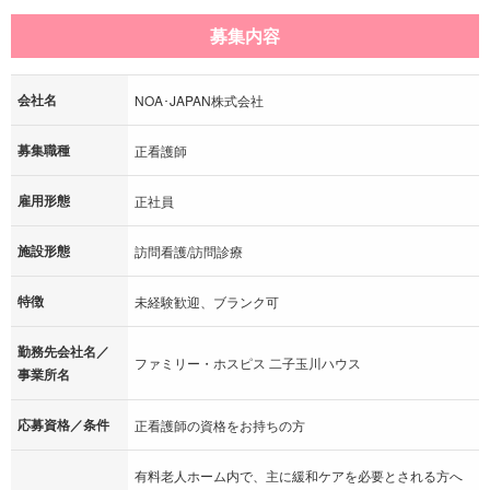
募集内容
会社名
NOA･JAPAN株式会社
募集職種
正看護師
雇用形態
正社員
施設形態
訪問看護/訪問診療
特徴
未経験歓迎、ブランク可
勤務先会社名／
ファミリー・ホスピス 二子玉川ハウス
事業所名
応募資格／条件
正看護師の資格をお持ちの方
有料老人ホーム内で、主に緩和ケアを必要とされる方へ