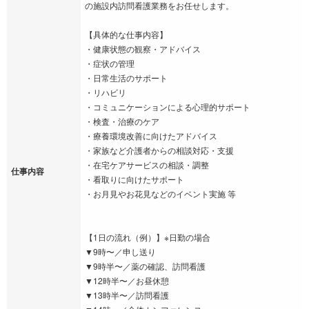
の施設内訪問看護業務をお任せします。
【具体的な仕事内容】
・健康状態の観察・アドバイス
・症状の管理
・日常生活のサポート
・リハビリ
・コミュニケーションによる心理的サポート
・検査・治療のケア
・療養環境改善に向けたアドバイス
・家族など介護者からの相談対応・支援
・在宅ケアサービスの相談・調整
仕事内容
・看取りに向けたサポート
・お月見やお花見などのイベント実施 等
【1日の流れ（例）】※日勤の場合
▼9時〜／申し送り
▼9時半〜／薬の確認、訪問看護
▼12時半〜／お昼休憩
▼13時半〜／訪問看護