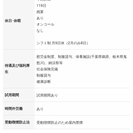
119日
残業
あり
休日･休暇
オンコール
なし
シフト制 月9日休（2月のみ8日）
慰労金制度、制服貸与、保養施設(千葉県鵜原、栃木県鬼
怒川)、納涼祭等
待遇及び福利厚
社会保険完備
生
制服貸与
健康診断
試用期間
試用期間あり
時間外労働
あり
受動喫煙防止法
受動喫煙防止のため屋内禁煙