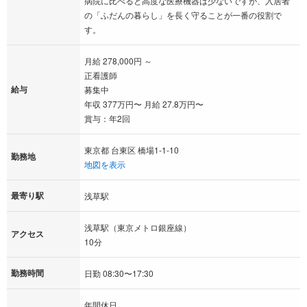
病院に比べると高度な医療機器は少ないですが、入居者
の「ふだんの暮らし」を長く守ることが一番の役割で
す。
月給 278,000円 ～
正看護師
給与
募集中
年収 377万円〜 月給 27.8万円〜
賞与：年2回
東京都 台東区 橋場1-1-10
勤務地
地図を表示
最寄り駅
浅草駅
浅草駅（東京メトロ銀座線）
アクセス
10分
勤務時間
日勤 08:30〜17:30
年間休日