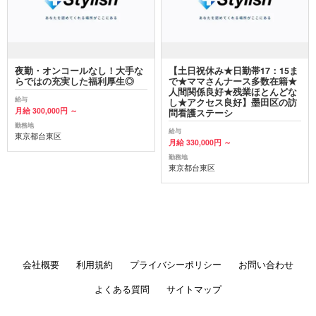
夜勤・オンコールなし！大手な
【土日祝休み★日勤帯17：15ま
らではの充実した福利厚生◎
で★ママさんナース多数在籍★
人間関係良好★残業ほとんどな
給与
し★アクセス良好】墨田区の訪
月給 300,000円 ～
問看護ステーシ
勤務地
給与
東京都台東区
月給 330,000円 ～
勤務地
東京都台東区
会社概要
利用規約
プライバシーポリシー
お問い合わせ
よくある質問
サイトマップ