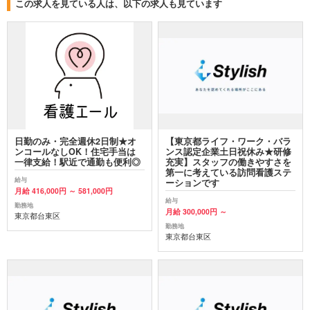
この求人を見ている人は、以下の求人も見ています
日勤のみ・完全週休2日制★オ
【東京都ライフ・ワーク・バラ
ンコールなしOK！住宅手当は
ンス認定企業土日祝休み★研修
一律支給！駅近で通勤も便利◎
充実】スタッフの働きやすさを
第一に考えている訪問看護ステ
給与
ーションです
月給 416,000円 ～ 581,000円
給与
勤務地
月給 300,000円 ～
東京都台東区
勤務地
東京都台東区