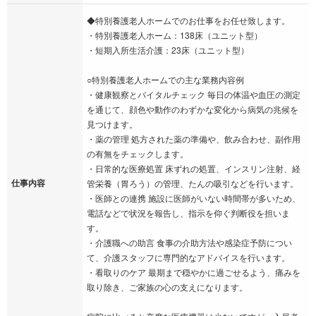
◆特別養護老人ホームでのお仕事をお任せ致します。
・特別養護老人ホーム：138床（ユニット型）
・短期入所生活介護：23床（ユニット型）
○特別養護老人ホームでの主な業務内容例
・健康観察とバイタルチェック 毎日の体温や血圧の測定
を通じて、顔色や動作のわずかな変化から病気の兆候を
見つけます。
・薬の管理 処方された薬の準備や、飲み合わせ、副作用
の有無をチェックします。
・日常的な医療処置 床ずれの処置、インスリン注射、経
仕事内容
管栄養（胃ろう）の管理、たんの吸引などを行います。
・医師との連携 施設に医師がいない時間帯が多いため、
電話などで状況を報告し、指示を仰ぐ判断役を担いま
す。
・介護職への助言 食事の介助方法や感染症予防につい
て、介護スタッフに専門的なアドバイスを行います。
・看取りのケア 最期まで穏やかに過ごせるよう、痛みを
取り除き、ご家族の心の支えになります。