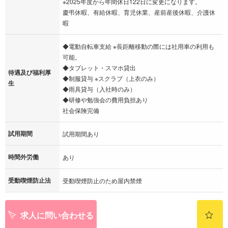
※2025年度から年間休日122日に変更になります。
慶弔休暇、有給休暇、育児休業、産前産後休暇、介護休
暇
◆電動自転車支給 ※長距離移動の際には社用車の利用も
可能。
◆タブレット・スマホ貸出
待遇及び福利厚
◆制服貸与 ※スクラブ（上衣のみ）
生
◆雨具貸与（入社時のみ）
◆研修や勉強会の費用負担あり
社会保険完備
試用期間
試用期間あり
時間外労働
あり
受動喫煙防止法
受動喫煙防止のため屋内禁煙
求人に問い合わせる