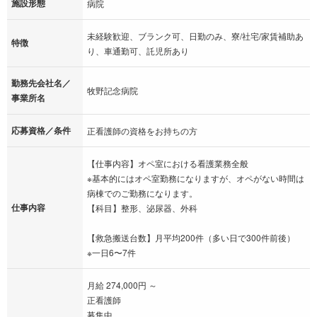
施設形態
病院
未経験歓迎、ブランク可、日勤のみ、寮/社宅/家賃補助あ
特徴
り、車通勤可、託児所あり
勤務先会社名／
牧野記念病院
事業所名
応募資格／条件
正看護師の資格をお持ちの方
【仕事内容】オペ室における看護業務全般
※基本的にはオペ室勤務になりますが、オペがない時間は
病棟でのご勤務になります。
仕事内容
【科目】整形、泌尿器、外科
【救急搬送台数】月平均200件（多い日で300件前後）
※一日6〜7件
月給 274,000円 ～
正看護師
募集中