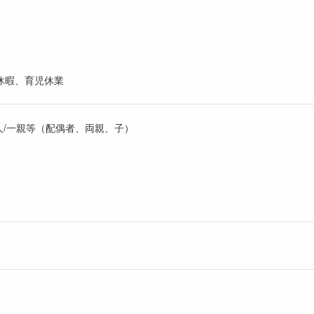
休暇、育児休業
人/一親等（配偶者、両親、子）
）