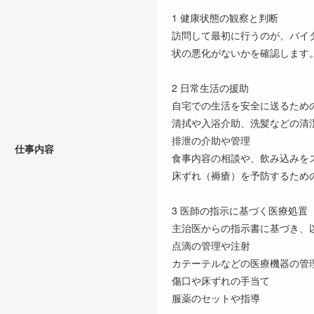
1 健康状態の観察と判断
訪問して最初に行うのが、バイ
状の悪化がないかを確認します
2 日常生活の援助
自宅での生活を安全に送るため
清拭や入浴介助、洗髪などの清
排泄の介助や管理
仕事内容
食事内容の相談や、飲み込みを
床ずれ（褥瘡）を予防するため
3 医師の指示に基づく医療処置
主治医からの指示書に基づき、
点滴の管理や注射
カテーテルなどの医療機器の管
傷口や床ずれの手当て
服薬のセットや指導