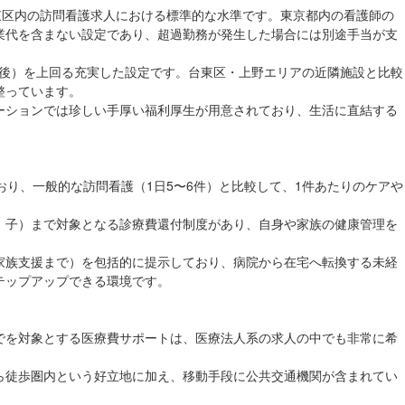
台東区内の訪問看護求人における標準的な水準です。東京都内の看護師の
業代を含まない設定であり、超過勤務が発生した場合には別途手当が支
日前後）を上回る充実した設定です。台東区・上野エリアの近隣施設と比較
整っています。
ーションでは珍しい手厚い福利厚生が用意されており、生活に直結する
おり、一般的な訪問看護（1日5〜6件）と比較して、1件あたりのケアや
、子）まで対象となる診療費還付制度があり、自身や家族の健康管理を
家族支援まで）を包括的に提示しており、病院から在宅へ転換する未経
テップアップできる環境です。
でを対象とする医療費サポートは、医療法人系の求人の中でも非常に希
ら徒歩圏内という好立地に加え、移動手段に公共交通機関が含まれてい