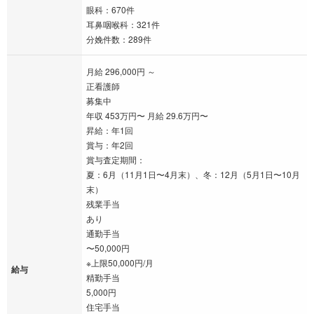
眼科：670件
耳鼻咽喉科：321件
分娩件数：289件
月給 296,000円 ～
正看護師
募集中
年収 453万円〜 月給 29.6万円〜
昇給：年1回
賞与：年2回
賞与査定期間：
夏：6月（11月1日〜4月末）、冬：12月（5月1日〜10月
末）
残業手当
あり
通勤手当
〜50,000円
※上限50,000円/月
給与
精勤手当
5,000円
住宅手当