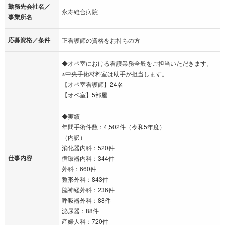
勤務先会社名／
永寿総合病院
事業所名
応募資格／条件
正看護師の資格をお持ちの方
◆オペ室における看護業務全般をご担当いただきます。
※中央手術材料室は助手が担当します。
【オペ室看護師】24名
【オペ室】5部屋
◆実績
年間手術件数：4,502件（令和5年度）
（内訳）
消化器内科：520件
仕事内容
循環器内科：344件
外科：660件
整形外科：843件
脳神経外科：236件
呼吸器外科：88件
泌尿器：88件
産婦人科：720件