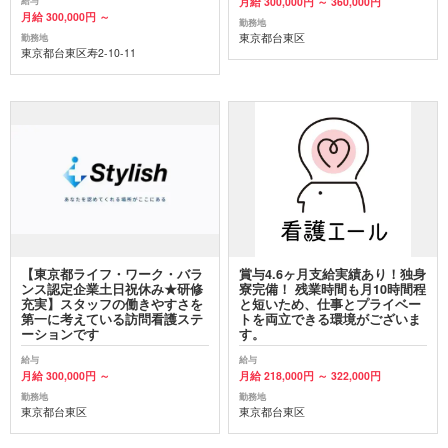
月給 300,000円 ～ 360,000円
給与
月給 300,000円 ～
勤務地
東京都台東区
勤務地
東京都台東区寿2-10-11
【東京都ライフ・ワーク・バラ
賞与4.6ヶ月支給実績あり！独身
ンス認定企業土日祝休み★研修
寮完備！ 残業時間も月10時間程
充実】スタッフの働きやすさを
と短いため、仕事とプライベー
第一に考えている訪問看護ステ
トを両立できる環境がございま
ーションです
す。
給与
給与
月給 300,000円 ～
月給 218,000円 ～ 322,000円
勤務地
勤務地
東京都台東区
東京都台東区