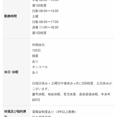
週1回程度
日勤 08:30〜13:00
勤務時間
土曜
日勤 08:30〜17:00
遅番 11:00〜18:30
週1回程度
年間休日
120日
残業
あり
オンコール
休日･休暇
あり
日祝日休み + 土曜日午後休み ※月に2回程度、土日休みが
ございます。
慶弔休暇、有給休暇、育児休業、産前産後休暇、年末年
始5日
待遇及び福利厚
退職金制度あり（3年以上勤務）
生
社会保険完備