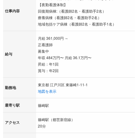
【夜勤看護体制】
仕事内容
回復期病棟:（看護師2名・看護助手2名）
療養病棟（看護師2名・看護助手2名）
地域包括ケア病棟（看護師2名・看護助手1名）
月給 361,000円 ～
正看護師
募集中
給与
年収 484万円〜 月給 36.1万円〜
昇給：年1回
賞与：年2回
東京都 江戸川区 東篠崎1-11-1
勤務地
地図を表示
最寄り駅
篠崎駅
篠崎駅（都営新宿線）
アクセス
20分