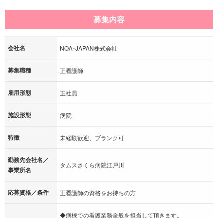
募集内容
会社名
NOA･JAPAN株式会社
募集職種
正看護師
雇用形態
正社員
施設形態
病院
特徴
未経験歓迎、ブランク可
勤務先会社名／
タムスさくら病院江戸川
事業所名
応募資格／条件
正看護師の資格をお持ちの方
◆病棟での看護業務全般を担当して頂きます。