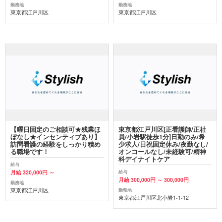
勤務地
勤務地
東京都江戸川区
東京都江戸川区
【曜日固定のご相談可★残業ほ
東京都江戸川区[正看護師/正社
ぼなし★インセンティブあり】
員/小岩駅徒歩1分]日勤のみ/希
訪問看護の経験をしっかり積め
少求人/日祝固定休み/夜勤なし/
る職場です！
オンコールなし/未経験可/精神
科デイナイトケア
給与
月給 320,000円 ～
給与
月給 300,000円 ～ 300,000円
勤務地
東京都江戸川区
勤務地
東京都江戸川区北小岩1-1-12