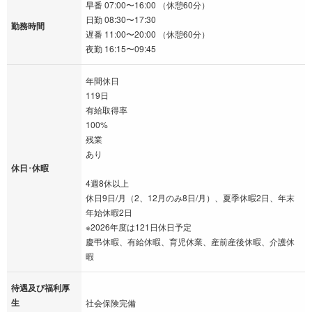
早番 07:00〜16:00 （休憩60分）
日勤 08:30〜17:30
勤務時間
遅番 11:00〜20:00 （休憩60分）
夜勤 16:15〜09:45
年間休日
119日
有給取得率
100%
残業
あり
休日･休暇
4週8休以上
休日9日/月（2、12月のみ8日/月）、夏季休暇2日、年末
年始休暇2日
※2026年度は121日休日予定
慶弔休暇、有給休暇、育児休業、産前産後休暇、介護休
暇
待遇及び福利厚
生
社会保険完備