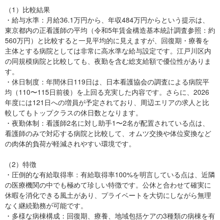
（1）比較結果
・給与水準：月給36.1万円から、年収484万円からという提示は、
東京都内の正看護師の平均（令和5年賃金構造基本統計調査参照：約
560万円）と比較すると一見平均的に見えますが、回復期・療養を
主体とする病院としては非常に高水準な給与設定です。江戸川区内
の同規模病院と比較しても、夜勤を含む総支給額で優位性がありま
す。
・休日制度：年間休日119日は、日本看護協会の調査による病院平
均（110〜115日前後）を上回る充実した内容です。さらに、2026
年度には121日への増員が予定されており、周辺エリアの求人と比
較してもトップクラスの休日数となります。
・夜勤体制：看護師2名に対し助手1〜2名が配置されている点は、
看護師のみで対応する病院と比較して、オムツ交換や体位変換など
の肉体的負荷が軽減されやすい環境です。
（2）特徴
・圧倒的な有給取得率：有給取得率100%を明言している点は、近隣
の医療機関の中でも極めて珍しい特徴です。公休と合わせて確実に
休暇を消化できる風土があり、プライベートを大切にしながら無理
なく継続勤務が可能です。
・多様な病棟構成：回復期、療養、地域包括ケアの3種類の病棟を有