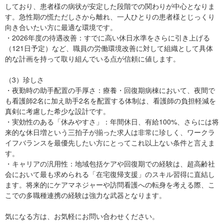
しており、患者様の病状が安定した段階での関わりが中心となりま
す。急性期の慌ただしさから離れ、一人ひとりの患者様とじっくり
向き合いたい方に最適な環境です。
・2026年度の待遇改善：すでに高い休日水準をさらに引き上げる
（121日予定）など、職員の労働環境改善に対して組織として具体
的な計画を持って取り組んでいる点が信頼に値します。
（3）珍しさ
・夜勤時の助手配置の手厚さ：療養・回復期病棟において、夜間で
も看護師2名に加え助手2名を配置する体制は、看護師の負担軽減を
真剣に考慮した希少な設計です。
・実効性のある「休みやすさ」：年間休日、有給100%、さらには将
来的な休日増という三拍子が揃った求人は非常に珍しく、ワークラ
イフバランスを最優先したい方にとってこれ以上ない条件と言えま
す。
・キャリアの汎用性：地域包括ケアや回復期での経験は、超高齢社
会において最も求められる「在宅復帰支援」のスキル習得に直結し
ます。将来的にケアマネジャーや訪問看護への転身を考える際、こ
こでの多職種連携の経験は強力な武器となります。
気になる方は、お気軽にお問い合わせください。