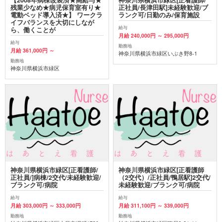
残業少なめ★病児保育室有り★
正社員/長津田駅]未経験歓迎/ブ
電動ベッド導入済★】 ワークラ
ランク可/日勤のみ/保育施設
イフバランスを大切にしなが
給与
ら、働くことが
月給 240,000円 ～ 295,000円
給与
勤務地
月給 361,000円 ～
神奈川県横浜市緑区いぶき野8-1
勤務地
神奈川県横浜市緑区
神奈川県横浜市緑区[正看護師/
神奈川県横浜市緑区[正看護師
正社員/]病棟/2交代/未経験歓迎/
（2交代）/正社員/鴨居駅]2交代/
ブランク可/病院
未経験歓迎/ブランク可/病院
給与
給与
月給 303,000円 ～ 333,000円
月給 311,100円 ～ 339,000円
勤務地
勤務地