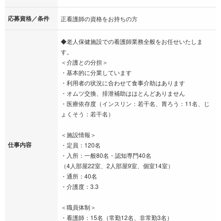
応募資格／条件
正看護師の資格をお持ちの方
◆老人保健施設での看護師業務全般をお任せいたしま
す。
＜介護との分担＞
・基本的に分業しています
・利用者の状況に合わせて食事介助はあります
・オムツ交換、排泄補助ははとんどありません
・医療依存度（インスリン：若干名、胃ろう：11名、じ
ょくそう：若干名）
＜施設情報＞
仕事内容
・定員：120名
・入所：一般80名・認知専門40名
（4人部屋22室、2人部屋9室、個室14室）
・通所：40名
・介護度：3.3
＜職員体制＞
・看護師：15名（常勤12名、非常勤3名）