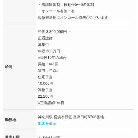
・看護師体制：日勤帯5〜6名体制
・オンコール有無：有
救急搬送用にオンコール待機がございます
年俸 3,800,000円 ～
正看護師
募集中
年収 380万円
※経験10年の場合
昇給：年1回
給与
賞与：年2回
住宅手当
10,000円
調整手当
22,200円
※正看護師1年目
神奈川県 横浜市緑区 長津田町5708番地
勤務地
地図を表示
最寄り駅
すずかけ台駅