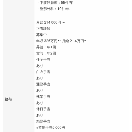
・下肢静脈瘤：55件/年
・整形外科：10件/年
月給 214,000円 ～
正看護師
募集中
年収 326万円〜 月給 21.4万円〜
昇給：年1回
賞与：年2回
住宅手当
あり
白衣手当
あり
通勤手当
あり
残業手当
給与
あり
休日手当
あり
精勤手当
※皆勤手当5,000円