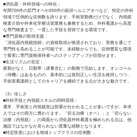
■消化器・外科領域への特化：
年間700件の肛門オペや250件の鼠径ヘルニアオペなど、特定の外科
領域で圧倒的な症例数を誇ります。手術室勤務だけでなく、内視鏡
検査介助や外来化学療法室業務も兼務するため、外科看護から高度
な専門検査まで、一貫した手技を習得できる環境です。
■専門資格の取得支援：
「消化器内視鏡技師」の資格取得が推奨されており、実務を通じて
専門性を高めることが可能です。未経験からでも、症例豊富な環境
で着実に専門資格保持者へのステップアップが目指せます。
■生活リズムの安定：
夜勤がなく、日勤帯（遅番含む）の勤務で完結します。オンコール
（待機）はあるものの、基本的には規則正しい生活を維持しつつ、
手術室看護師としてのキャリアを継続できる点が大きな魅力です。
（3）珍しさ
■外科手技と内視鏡スキルの同時習得：
通常、手術室と内視鏡室は部署が分かれることが多いですが、本求
人ではその両方に携わります。「切る治療（オペ）」と「切らない
治療（内視鏡）」の両面から消化器外科看護を極められる点は、他
施設ではなかなか見られない貴重な経験となります。
■特定疾患における地域トップクラスの症例数：