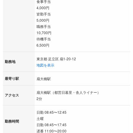
食事手当
4,000円
皆勤手当
5,000円
職務手当
10,700円
待機手当
6,500円
東京都 足立区 扇1-20-12
勤務地
地図を表示
最寄り駅
扇大橋駅
扇大橋駅（都営日暮里・舎人ライナー）
アクセス
2分
日勤 08:45〜12:45
土曜
勤務時間
日勤 08:45〜17:45
遅番 11:00〜20:00