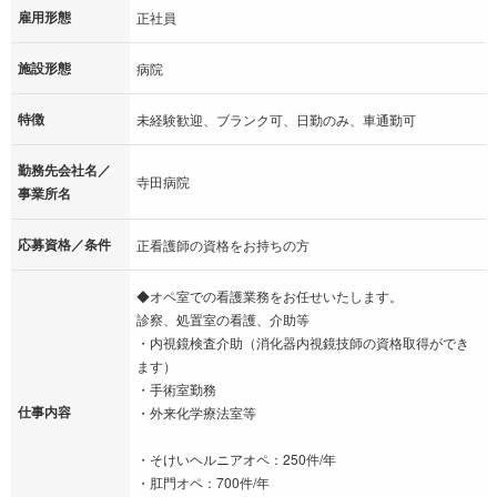
雇用形態
正社員
施設形態
病院
特徴
未経験歓迎、ブランク可、日勤のみ、車通勤可
勤務先会社名／
寺田病院
事業所名
応募資格／条件
正看護師の資格をお持ちの方
◆オペ室での看護業務をお任せいたします。
診察、処置室の看護、介助等
・内視鏡検査介助（消化器内視鏡技師の資格取得ができ
ます）
・手術室勤務
仕事内容
・外来化学療法室等
・そけいヘルニアオペ：250件/年
・肛門オペ：700件/年