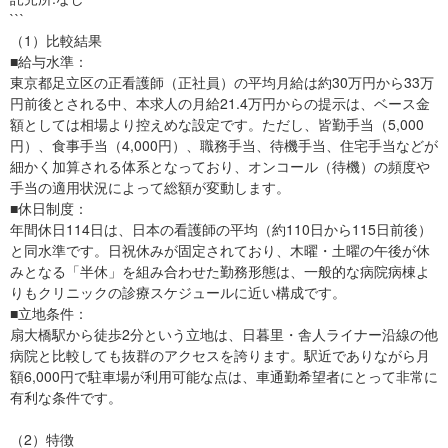
```
（1）比較結果
■給与水準：
東京都足立区の正看護師（正社員）の平均月給は約30万円から33万
円前後とされる中、本求人の月給21.4万円からの提示は、ベース金
額としては相場より控えめな設定です。ただし、皆勤手当（5,000
円）、食事手当（4,000円）、職務手当、待機手当、住宅手当などが
細かく加算される体系となっており、オンコール（待機）の頻度や
手当の適用状況によって総額が変動します。
■休日制度：
年間休日114日は、日本の看護師の平均（約110日から115日前後）
と同水準です。日祝休みが固定されており、木曜・土曜の午後が休
みとなる「半休」を組み合わせた勤務形態は、一般的な病院病棟よ
りもクリニックの診療スケジュールに近い構成です。
■立地条件：
扇大橋駅から徒歩2分という立地は、日暮里・舎人ライナー沿線の他
病院と比較しても抜群のアクセスを誇ります。駅近でありながら月
額6,000円で駐車場が利用可能な点は、車通勤希望者にとって非常に
有利な条件です。
（2）特徴