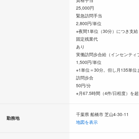
25,000円
緊急訪問手当
2,800円/単位
※夜間1単位（30分）につき支給
固定残業代
あり
実働訪問歩合給（インセンティ
1,500円/単位
※1単位＝30分。但し月135単
訪問歩合
50円/分
※月67.5時間（4件/日程度）を
千葉県 船橋市 芝山4-30-11
勤務地
地図を表示