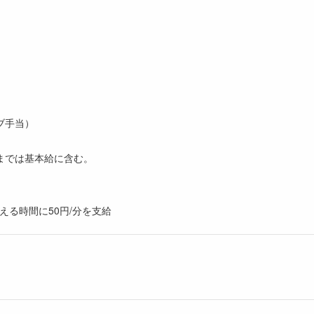
ブ手当）
位までは基本給に含む。
超える時間に50円/分を支給