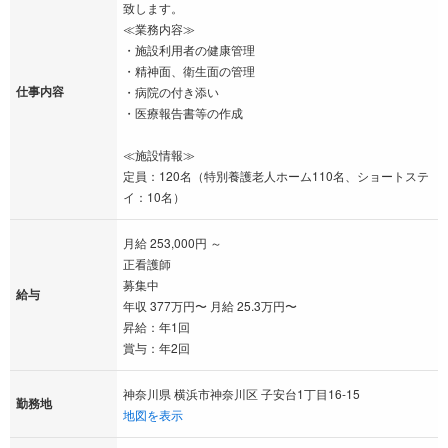
致します。
≪業務内容≫
・施設利用者の健康管理
・精神面、衛生面の管理
仕事内容
・病院の付き添い
・医療報告書等の作成
≪施設情報≫
定員：120名（特別養護老人ホーム110名、ショートステ
イ：10名）
月給 253,000円 ～
正看護師
募集中
給与
年収 377万円〜 月給 25.3万円〜
昇給：年1回
賞与：年2回
神奈川県 横浜市神奈川区 子安台1丁目16-15
勤務地
地図を表示