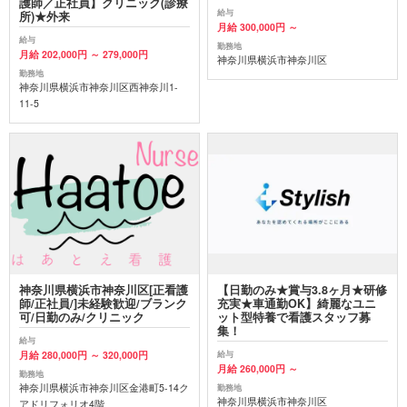
護師／正社員】クリニック(診療
給与
所)★外来
月給 300,000円 ～
給与
勤務地
月給 202,000円 ～ 279,000円
神奈川県横浜市神奈川区
勤務地
神奈川県横浜市神奈川区西神奈川1-
11-5
神奈川県横浜市神奈川区[正看護
【日勤のみ★賞与3.8ヶ月★研修
師/正社員/]未経験歓迎/ブランク
充実★車通勤OK】綺麗なユニ
可/日勤のみ/クリニック
ット型特養で看護スタッフ募
集！
給与
月給 280,000円 ～ 320,000円
給与
月給 260,000円 ～
勤務地
神奈川県横浜市神奈川区金港町5-14ク
勤務地
神奈川県横浜市神奈川区
アドリフォリオ4階