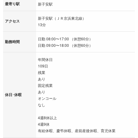
最寄り駅
新子安駅
新子安駅（ＪＲ京浜東北線）
アクセス
13分
日勤 08:00〜17:00 （休憩60分）
勤務時間
日勤 09:00〜18:00 （休憩60分）
年間休日
109日
残業
あり
固定残業
あり
休日･休暇
オンコール
なし
4週8休以上
4週9休
有給休暇、慶弔休暇、産前産後休暇、育児休業