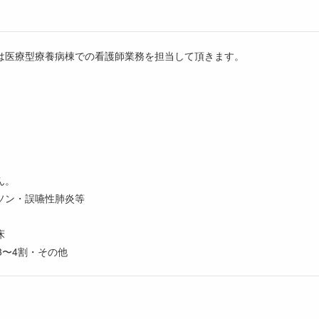
は医療型療養病棟での看護師業務を担当して頂きます。
ん。
ソン・誤嚥性肺炎等
床
3〜4割・その他