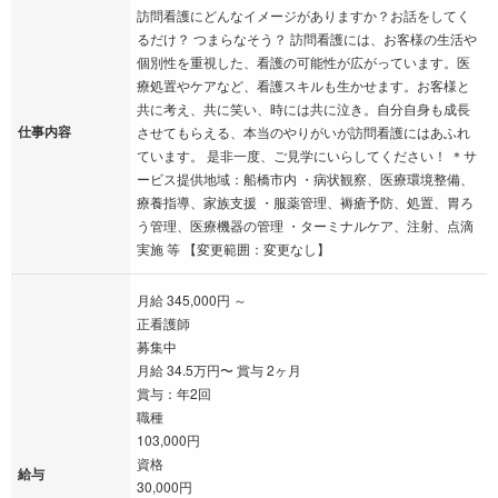
訪問看護にどんなイメージがありますか？お話をしてく
るだけ？ つまらなそう？ 訪問看護には、お客様の生活や
個別性を重視した、看護の可能性が広がっています。医
療処置やケアなど、看護スキルも生かせます。お客様と
共に考え、共に笑い、時には共に泣き。自分自身も成長
仕事内容
させてもらえる、本当のやりがいが訪問看護にはあふれ
ています。 是非一度、ご見学にいらしてください！ ＊サ
ービス提供地域：船橋市内 ・病状観察、医療環境整備、
療養指導、家族支援 ・服薬管理、褥瘡予防、処置、胃ろ
う管理、医療機器の管理 ・ターミナルケア、注射、点滴
実施 等 【変更範囲：変更なし】
月給 345,000円 ～
正看護師
募集中
月給 34.5万円〜 賞与 2ヶ月
賞与：年2回
職種
103,000円
資格
給与
30,000円