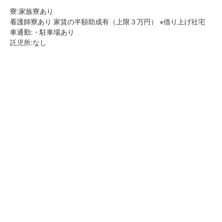
寮:家族寮あり
看護師寮あり 家賃の半額助成有（上限３万円） ※借り上げ社宅
車通勤:・駐車場あり
託児所:なし