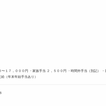
〜１７，０００円 ・家族手当 ２，５００円 ・時間外手当（別記） ・
支給（年末年始手当あり）
８