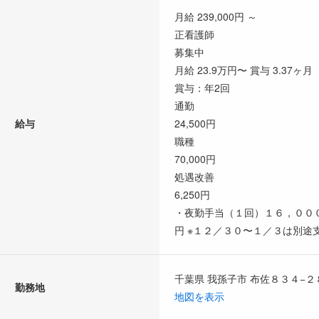
月給 239,000円 ～
正看護師
募集中
月給 23.9万円〜 賞与 3.37ヶ月
賞与：年2回
通勤
給与
24,500円
職種
70,000円
処遇改善
6,250円
・夜勤手当（１回）１６，０００
円 ※１２／３０〜１／３は別途
千葉県 我孫子市 布佐８３４−２
勤務地
地図を表示