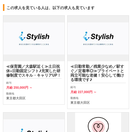
この求人を見ている人は、以下の求人も見ています
≪保育園／大森駅近く≫土日祝
≪日勤常勤／残業少なめ／駅す
休×日勤固定シフト♪充実した研
ぐ／定着率◎≫プライベートと
修制度でスキル・キャリアUP！
両立可能な老健！安心して働け
る環境です♪
給与
月給 250,000円 ～
給与
月給 227,000円 ～
勤務地
東京都大田区
勤務地
東京都大田区