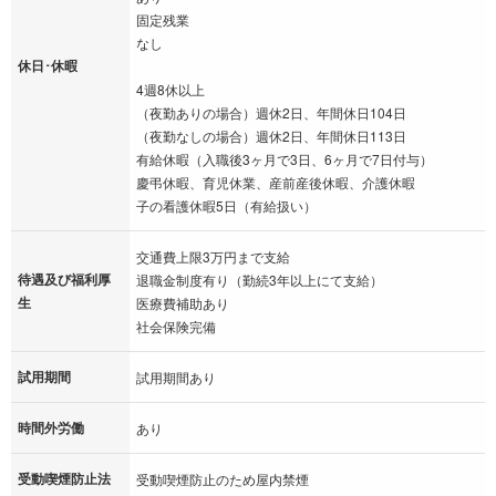
固定残業
なし
休日･休暇
4週8休以上
（夜勤ありの場合）週休2日、年間休日104日
（夜勤なしの場合）週休2日、年間休日113日
有給休暇（入職後3ヶ月で3日、6ヶ月で7日付与）
慶弔休暇、育児休業、産前産後休暇、介護休暇
子の看護休暇5日（有給扱い）
交通費上限3万円まで支給
待遇及び福利厚
退職金制度有り（勤続3年以上にて支給）
生
医療費補助あり
社会保険完備
試用期間
試用期間あり
時間外労働
あり
受動喫煙防止法
受動喫煙防止のため屋内禁煙