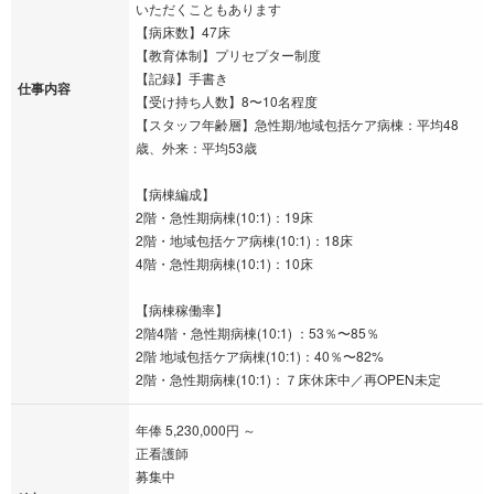
いただくこともあります
【病床数】47床
【教育体制】プリセプター制度
【記録】手書き
仕事内容
【受け持ち人数】8〜10名程度
【スタッフ年齢層】急性期/地域包括ケア病棟：平均48
歳、外来：平均53歳
【病棟編成】
2階・急性期病棟(10:1)：19床
2階・地域包括ケア病棟(10:1)：18床
4階・急性期病棟(10:1)：10床
【病棟稼働率】
2階4階・急性期病棟(10:1) ：53％〜85％
2階 地域包括ケア病棟(10:1)：40％〜82%
2階・急性期病棟(10:1)：７床休床中／再OPEN未定
年俸 5,230,000円 ～
正看護師
募集中