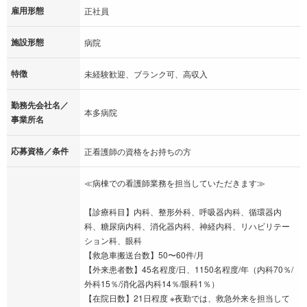
雇用形態
正社員
施設形態
病院
特徴
未経験歓迎、ブランク可、高収入
勤務先会社名／
本多病院
事業所名
応募資格／条件
正看護師の資格をお持ちの方
≪病棟での看護師業務を担当していただきます≫
【診療科目】内科、整形外科、呼吸器内科、循環器内
科、糖尿病内科、消化器内科、神経内科、リハビリテー
ション科、眼科
【救急車搬送台数】50〜60件/月
【外来患者数】45名程度/日、1150名程度/年（内科70％/
外科15％/消化器内科14％/眼科1％）
【在院日数】21日程度 ※夜勤では、救急外来を担当して