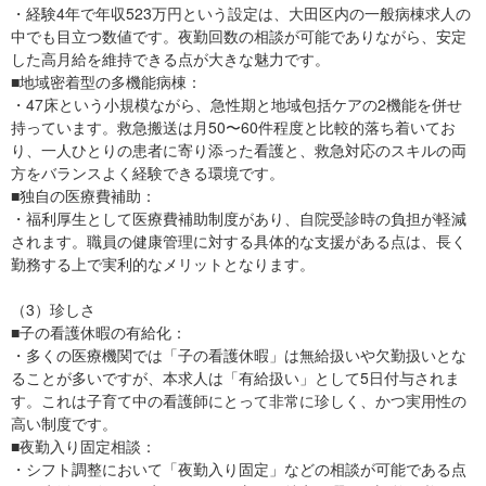
・経験4年で年収523万円という設定は、大田区内の一般病棟求人の
中でも目立つ数値です。夜勤回数の相談が可能でありながら、安定
した高月給を維持できる点が大きな魅力です。
■地域密着型の多機能病棟：
・47床という小規模ながら、急性期と地域包括ケアの2機能を併せ
持っています。救急搬送は月50〜60件程度と比較的落ち着いてお
り、一人ひとりの患者に寄り添った看護と、救急対応のスキルの両
方をバランスよく経験できる環境です。
■独自の医療費補助：
・福利厚生として医療費補助制度があり、自院受診時の負担が軽減
されます。職員の健康管理に対する具体的な支援がある点は、長く
勤務する上で実利的なメリットとなります。
（3）珍しさ
■子の看護休暇の有給化：
・多くの医療機関では「子の看護休暇」は無給扱いや欠勤扱いとな
ることが多いですが、本求人は「有給扱い」として5日付与されま
す。これは子育て中の看護師にとって非常に珍しく、かつ実用性の
高い制度です。
■夜勤入り固定相談：
・シフト調整において「夜勤入り固定」などの相談が可能である点