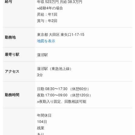
給与
年収 523万円 月給 38.3万円
※経験4年の場合
昇給：年1回
賞与：年2回
東京都 大田区 東矢口1-17-15
勤務地
地図を表示
最寄り駅
蓮沼駅
蓮沼駅（東急池上線）
アクセス
3分
日勤 08:30〜17:30 （休憩60分）
勤務時間
夜勤 17:00〜09:00 （休憩120分）
※夜勤入り固定、回数相談可能
年間休日
104日
残業
あり