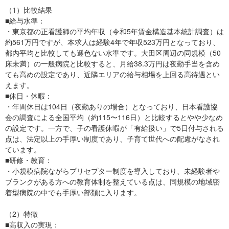
（1）比較結果
■給与水準：
・東京都の正看護師の平均年収（令和5年賃金構造基本統計調査）は
約561万円ですが、本求人は経験4年で年収523万円となっており、
都内平均と比較しても遜色ない水準です。大田区周辺の同規模（50
床未満）の一般病院と比較すると、月給38.3万円は夜勤手当を含め
ても高めの設定であり、近隣エリアの給与相場を上回る高待遇とい
えます。
■休日・休暇：
・年間休日は104日（夜勤ありの場合）となっており、日本看護協
会の調査による全国平均（約115〜116日）と比較するとやや少なめ
の設定です。一方で、子の看護休暇が「有給扱い」で5日付与される
点は、法定以上の手厚い制度であり、子育て世代への配慮がなされ
ています。
■研修・教育：
・小規模病院ながらプリセプター制度を導入しており、未経験者や
ブランクがある方への教育体制を整えている点は、同規模の地域密
着型病院の中でも手厚い部類に入ります。
（2）特徴
■高収入の実現：