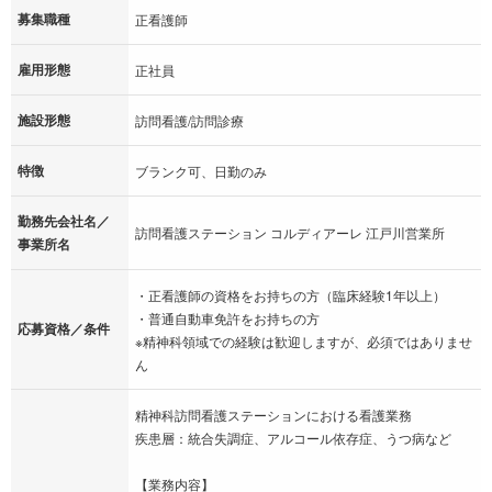
募集職種
正看護師
雇用形態
正社員
施設形態
訪問看護/訪問診療
特徴
ブランク可、日勤のみ
勤務先会社名／
訪問看護ステーション コルディアーレ 江戸川営業所
事業所名
・正看護師の資格をお持ちの方（臨床経験1年以上）
・普通自動車免許をお持ちの方
応募資格／条件
※精神科領域での経験は歓迎しますが、必須ではありませ
ん
精神科訪問看護ステーションにおける看護業務
疾患層：統合失調症、アルコール依存症、うつ病など
【業務内容】