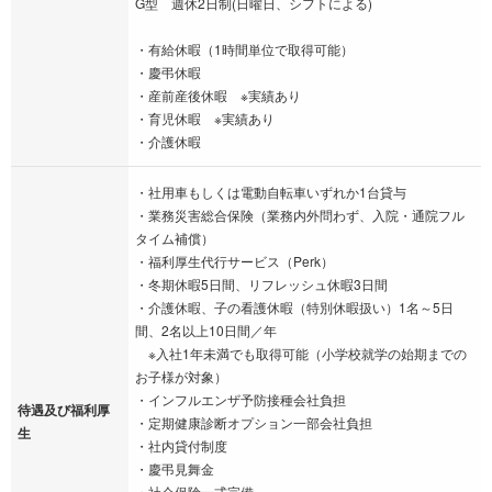
G型 週休2日制(日曜日、シフトによる)
・有給休暇（1時間単位で取得可能）
・慶弔休暇
・産前産後休暇 ※実績あり
・育児休暇 ※実績あり
・介護休暇
・社用車もしくは電動自転車いずれか1台貸与
・業務災害総合保険（業務内外問わず、入院・通院フル
タイム補償）
・福利厚生代行サービス（Perk）
・冬期休暇5日間、リフレッシュ休暇3日間
・介護休暇、子の看護休暇（特別休暇扱い）1名～5日
間、2名以上10日間／年
※入社1年未満でも取得可能（小学校就学の始期までの
お子様が対象）
・インフルエンザ予防接種会社負担
待遇及び福利厚
・定期健康診断オプション一部会社負担
生
・社内貸付制度
・慶弔見舞金
・社会保険一式完備