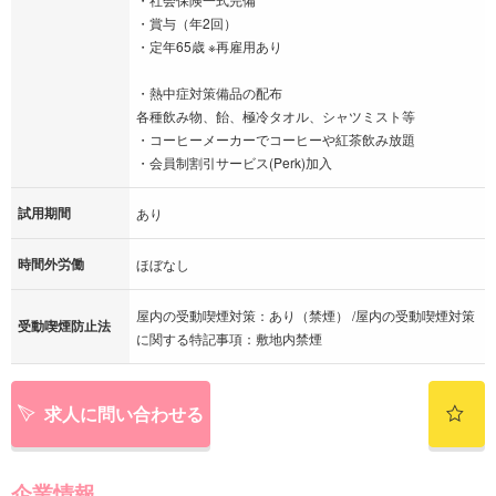
・賞与（年2回）
・定年65歳 ※再雇用あり
・熱中症対策備品の配布
各種飲み物、飴、極冷タオル、シャツミスト等
・コーヒーメーカーでコーヒーや紅茶飲み放題
・会員制割引サービス(Perk)加入
試用期間
あり
時間外労働
ほぼなし
屋内の受動喫煙対策：あり（禁煙） /屋内の受動喫煙対策
受動喫煙防止法
に関する特記事項：敷地内禁煙
求人に問い合わせる
企業情報