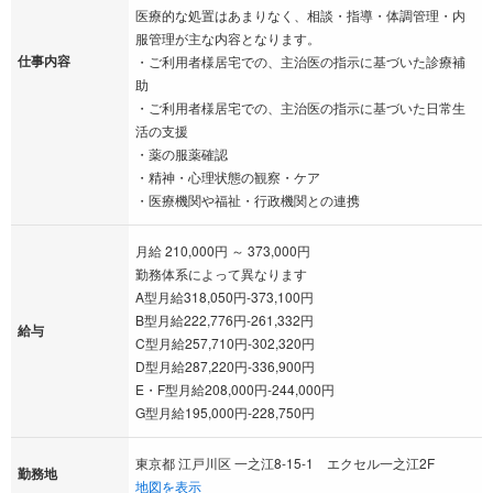
医療的な処置はあまりなく、相談・指導・体調管理・内
服管理が主な内容となります。
仕事内容
・ご利用者様居宅での、主治医の指示に基づいた診療補
助
・ご利用者様居宅での、主治医の指示に基づいた日常生
活の支援
・薬の服薬確認
・精神・心理状態の観察・ケア
・医療機関や福祉・行政機関との連携
月給 210,000円 ～ 373,000円
勤務体系によって異なります
A型月給318,050円-373,100円
B型月給222,776円-261,332円
給与
C型月給257,710円-302,320円
D型月給287,220円-336,900円
E・F型月給208,000円-244,000円
G型月給195,000円-228,750円
東京都 江戸川区 一之江8-15-1 エクセル一之江2F
勤務地
地図を表示