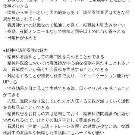
仕事ができる
・病棟から在宅へという国の施策もあり、訪問看護業界は大きな発
展が見込まれている
・看護師だけの組織なので風通しが良く、転職後も馴染みやすい
・夜勤、夜間オンコールなしで病棟と同等以上の給与が得られる
・日曜日が休める
●精神科訪問看護の魅力
・精神科看護師としての専門性を高めることができる
・精神科医療においては看護師が中心的な役割を果たすことも多い
為、貢献度合いが高く社会貢献を実感することができる
・対話をすることが重要な仕事であり、コミュニケーション能力が
UPする
・治療効果が目に見えて実感できる為、日々やりがいを感じること
ができる
・入院、退院を繰り返していた方が入院する回数が減っていく過程
を直接見ることができる
・精神疾患をお持ちの方は急増しており、精神科訪問看護の供給が
求められるので、ひとりの働き手として尊重される
・看護技術（注射・点滴・ドレーン管理）の処置が少ない為、復職
検討中の看護師や転職した看護師にもハードルが低い