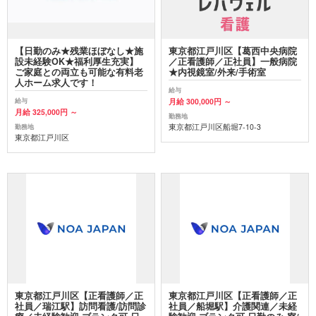
【日勤のみ★残業ほぼなし★施
東京都江戸川区【葛西中央病院
設未経験OK★福利厚生充実】
／正看護師／正社員】一般病院
ご家庭との両立も可能な有料老
★内視鏡室/外来/手術室
人ホーム求人です！
給与
月給 300,000円 ～
給与
月給 325,000円 ～
勤務地
東京都江戸川区船堀7-10-3
勤務地
東京都江戸川区
東京都江戸川区【正看護師／正
東京都江戸川区【正看護師／正
社員／瑞江駅】訪問看護/訪問診
社員／船堀駅】介護関連／未経