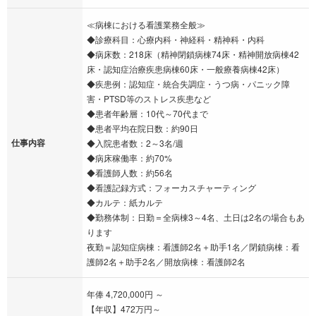
≪病棟における看護業務全般≫
◆診療科目：心療内科・神経科・精神科・内科
◆病床数：218床（精神閉鎖病棟74床・精神開放病棟42
床・認知症治療疾患病棟60床・一般療養病棟42床）
◆疾患例：認知症・統合失調症・うつ病・パニック障
害・PTSD等のストレス疾患など
◆患者年齢層：10代～70代まで
◆患者平均在院日数：約90日
仕事内容
◆入院患者数：2～3名/週
◆病床稼働率：約70%
◆看護師人数：約56名
◆看護記録方式：フォーカスチャーティング
◆カルテ：紙カルテ
◆勤務体制：日勤＝全病棟3～4名、土日は2名の場合もあ
ります
夜勤＝認知症病棟：看護師2名＋助手1名／閉鎖病棟：看
護師2名＋助手2名／開放病棟：看護師2名
年俸 4,720,000円 ～
【年収】472万円～