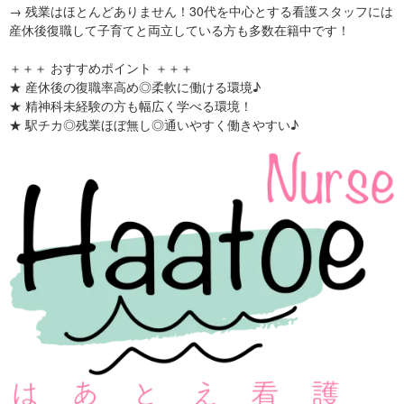
→ 残業はほとんどありません！30代を中心とする看護スタッフには
産休後復職して子育てと両立している方も多数在籍中です！
＋＋＋ おすすめポイント ＋＋＋
★ 産休後の復職率高め◎柔軟に働ける環境♪
★ 精神科未経験の方も幅広く学べる環境！
★ 駅チカ◎残業ほぼ無し◎通いやすく働きやすい♪