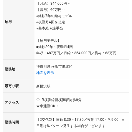
【月給】344,000円～
【賞与】60万円～
※経験7年の給与モデル
給与
※夜勤月4回を想定
※基本給＋諸手当
【給与モデル】
■経験20年・夜勤月4回
年収：487万円／月給：354,000円／賞与：63万円
神奈川県 横浜市港北区
勤務地
地図を表示
最寄り駅
新横浜駅
◇JR横浜線新横浜駅徒歩9分
アクセス
★車通勤OK！
【2交代制】日勤 8:30～17:30／夜勤 17:00～翌9:00 ※
勤務時間
日勤は6パターン発生する場合がございます