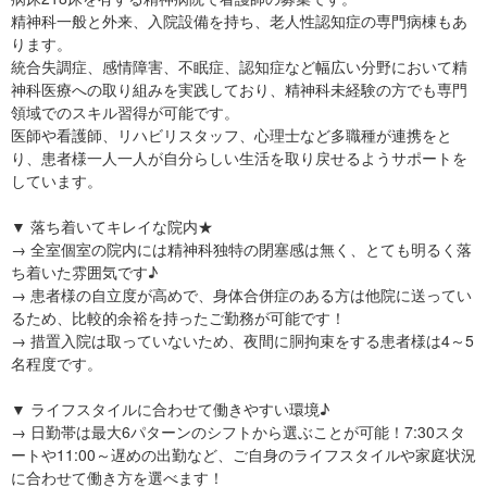
精神科一般と外来、入院設備を持ち、老人性認知症の専門病棟もあ
ります。
統合失調症、感情障害、不眠症、認知症など幅広い分野において精
神科医療への取り組みを実践しており、精神科未経験の方でも専門
領域でのスキル習得が可能です。
医師や看護師、リハビリスタッフ、心理士など多職種が連携をと
り、患者様一人一人が自分らしい生活を取り戻せるようサポートを
しています。
▼ 落ち着いてキレイな院内★
→ 全室個室の院内には精神科独特の閉塞感は無く、とても明るく落
ち着いた雰囲気です♪
→ 患者様の自立度が高めで、身体合併症のある方は他院に送ってい
るため、比較的余裕を持ったご勤務が可能です！
→ 措置入院は取っていないため、夜間に胴拘束をする患者様は4～5
名程度です。
▼ ライフスタイルに合わせて働きやすい環境♪
→ 日勤帯は最大6パターンのシフトから選ぶことが可能！7:30スタ
ートや11:00～遅めの出勤など、ご自身のライフスタイルや家庭状況
に合わせて働き方を選べます！