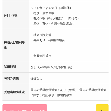
シフト制による休日（4週8休）
・特別・慶弔休暇
休日･休暇
・有給休暇（6ヶ月後に10日間付与）
・産休・育休・介護休暇制度あり
・社会保険完備
・昇給あり ※昇格の場合
待遇及び福利厚
生
・制服無料貸与
試用期間
なし（入職後6カ月は契約社員）
時間外労働
ほぼなし
屋内の受動喫煙対策：あり（禁煙） /屋内の受動喫煙対策
受動喫煙防止法
に関する特記事項：敷地内禁煙