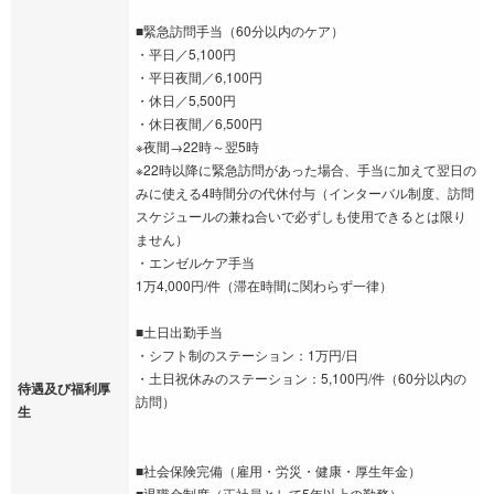
■緊急訪問手当（60分以内のケア）
・平日／5,100円
・平日夜間／6,100円
・休日／5,500円
・休日夜間／6,500円
※夜間→22時～翌5時
※22時以降に緊急訪問があった場合、手当に加えて翌日の
みに使える4時間分の代休付与（インターバル制度、訪問
スケジュールの兼ね合いで必ずしも使用できるとは限り
ません）
・エンゼルケア手当
1万4,000円/件（滞在時間に関わらず一律）
■土日出勤手当
・シフト制のステーション：1万円/日
・土日祝休みのステーション：5,100円/件（60分以内の
待遇及び福利厚
訪問）
生
■社会保険完備（雇用・労災・健康・厚生年金）
■退職金制度（正社員として5年以上の勤務）