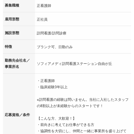
募集職種
正看護師
雇用形態
正社員
施設形態
訪問看護/訪問診療
特徴
ブランク可、日勤のみ
勤務先会社名／
ソフィアメディ訪問看護ステーション自由が丘
事業所名
・正看護師
・臨床経験3年以上
※訪問看護の経験は問いません。当社に入社したスタッフ
の8割以上が未経験からのスタートです！
応募資格／条件
【こんな方、大歓迎！】
・前向きに考えてお仕事ができる方
・協調性を大切にし、仲間と一緒に事業所を盛り上げて