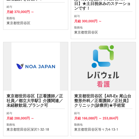
日】★土日祝休みのステーショ
給与
ンです！
月給 370,000円 ～
給与
勤務地
月給 300,000円 ～
東京都世田谷区
勤務地
東京都世田谷区
東京都世田谷区【正看護師／正
東京都世田谷区【AR-Ex 尾山台
社員／都立大学駅】介護関連／
整形外科／正看護師／正社員】
未経験歓迎,ブランク可
クリニック(診療所)★手術室
給与
給与
月給 288,000円 ～
月給 166,088円 ～ 253,864円
勤務地
勤務地
東京都世田谷区深沢1-32-18
東京都世田谷区等々力4-13-1