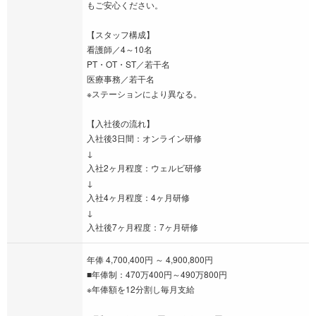
もご安心ください。
【スタッフ構成】
看護師／4～10名
PT・OT・ST／若干名
医療事務／若干名
※ステーションにより異なる。
【入社後の流れ】
入社後3日間：オンライン研修
↓
入社2ヶ月程度：ウェルビ研修
↓
入社4ヶ月程度：4ヶ月研修
↓
入社後7ヶ月程度：7ヶ月研修
年俸 4,700,400円 ～ 4,900,800円
■年俸制：470万400円～490万800円
※年俸額を12分割し毎月支給