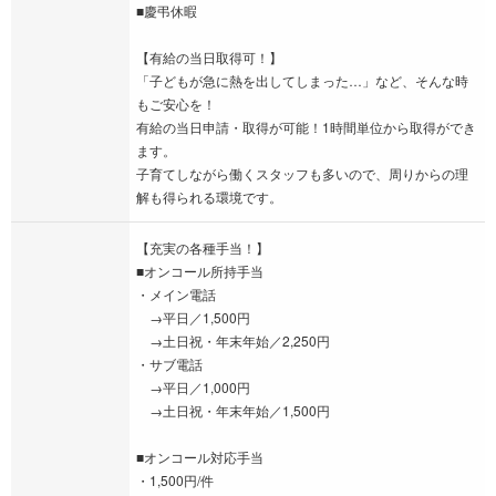
■慶弔休暇
【有給の当日取得可！】
「子どもが急に熱を出してしまった…」など、そんな時
もご安心を！
有給の当日申請・取得が可能！1時間単位から取得ができ
ます。
子育てしながら働くスタッフも多いので、周りからの理
解も得られる環境です。
【充実の各種手当！】
■オンコール所持手当
・メイン電話
→平日／1,500円
→土日祝・年末年始／2,250円
・サブ電話
→平日／1,000円
→土日祝・年末年始／1,500円
■オンコール対応手当
・1,500円/件