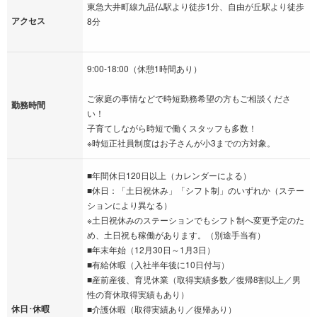
東急大井町線九品仏駅より徒歩1分、自由が丘駅より徒歩
アクセス
8分
9:00-18:00（休憩1時間あり）
ご家庭の事情などで時短勤務希望の方もご相談くださ
勤務時間
い！
子育てしながら時短で働くスタッフも多数！
※時短正社員制度はお子さんが小3までの方対象。
■年間休日120日以上（カレンダーによる）
■休日：「土日祝休み」「シフト制」のいずれか（ステー
ションにより異なる）
※土日祝休みのステーションでもシフト制へ変更予定のた
め、土日祝も稼働があります。（別途手当有）
■年末年始（12月30日～1月3日）
■有給休暇（入社半年後に10日付与）
■産前産後、育児休業（取得実績多数／復帰8割以上／男
性の育休取得実績もあり）
休日･休暇
■介護休暇（取得実績あり／復帰あり）