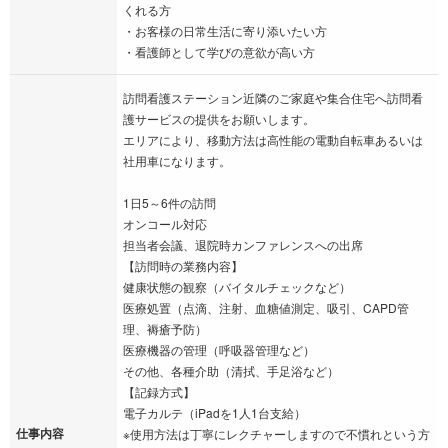
くれる方
・お客様の日常生活に寄り添いたい方
・看護師として学びの意欲が高い方
訪問看護ステーション近隣のご家庭や集合住宅へ訪問看
護サービスの提供をお願いします。
エリアにより、移動方法は高性能の電動自転車あるいは
社用車になります。
1日5～6件の訪問
オンコール対応
担当者会議、退院時カンファレンスへの出席
【訪問時の業務内容】
健康状態の観察（バイタルチェックなど）
医療処置（点滴、注射、血糖値測定、吸引、CAPD管
理、褥瘡予防）
医療機器の管理（呼吸器管理など）
その他、各種介助（清拭、手足浴など）
【記録方式】
電子カルテ（iPadを1人1台支給）
仕事内容
※使用方法は丁寧にレクチャーしますので不慣れという方