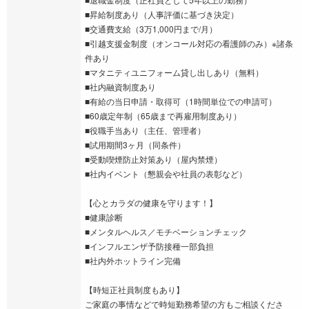
■昇給制度あり（人事評価に基づき決定）
■交通費支給（3万1,000円まで/月）
■引越支援金制度（オンコール対応の看護師のみ）※諸条
件あり
■マタニティユニフォーム貸し出しあり（無料）
■社内融資制度あり
■有給の当日申請・取得可（1時間単位での申請可）
■60歳定年制（65歳まで再雇用制度あり）
■役職手当あり（主任、管理者）
■試用期間3ヶ月（同条件）
■受動喫煙防止対策あり（屋内禁煙）
■社内イベント（懇親会や社員の表彰など）
【心とカラダの健康を守ります！】
■健康診断
■メンタルヘルス／モチベーションチェック
■インフルエンザ予防接種一部負担
■社内外ホットライン完備
【時短正社員制度もあり】
ご家庭の事情などで時短勤務希望の方もご相談くださ