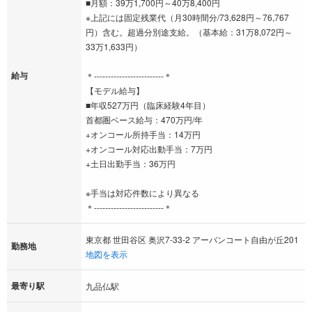
■月額：39万1,700円～40万8,400円
※上記には固定残業代（月30時間分/73,628円～76,767
円）含む。超過分別途支給。（基本給：31万8,072円～
33万1,633円）
給与
＊-------------------------＊
【モデル給与】
■年収527万円（臨床経験4年目）
首都圏ベース給与：470万円/年
+オンコール所持手当：14万円
+オンコール対応出動手当：7万円
+土日出勤手当：36万円
※手当は対応件数により異なる
＊-------------------------＊
東京都 世田谷区 奥沢7-33-2 アーバンコート自由が丘201
勤務地
地図を表示
最寄り駅
九品仏駅