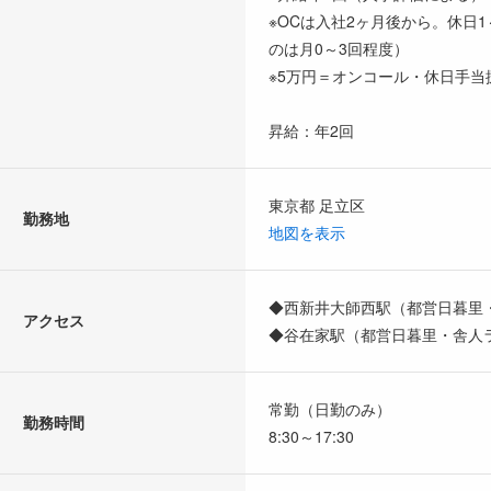
※OCは入社2ヶ月後から。休日
のは月0～3回程度）
※5万円＝オンコール・休日手当
昇給：年2回
東京都 足立区
勤務地
地図を表示
◆西新井大師西駅（都営日暮里・
アクセス
◆谷在家駅（都営日暮里・舎人ライ
常勤（日勤のみ）
勤務時間
8:30～17:30