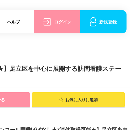
ヘルプ
ログイン
新規登録
能★】足立区を中心に展開する訪問看護ステー
せる
お気に入りに追加
オンコール実働ほぼなし★7連休取得可能★】足立区を中