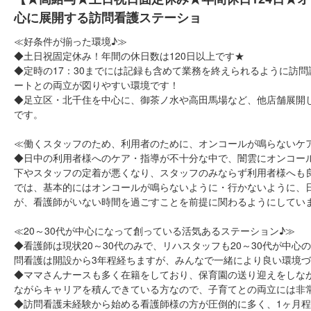
心に展開する訪問看護ステーショ
≪好条件が揃った環境♪≫
◆土日祝固定休み！年間の休日数は120日以上です★
◆定時の17：30までには記録も含めて業務を終えられるように訪
ートとの両立が図りやすい環境です！
◆足立区・北千住を中心に、御茶ノ水や高田馬場など、他店舗展開
です。
≪働くスタッフのため、利用者のために、オンコールが鳴らないケ
◆日中の利用者様へのケア・指導が不十分な中で、闇雲にオンコー
下やスタッフの定着が悪くなり、スタッフのみならず利用者様へも
では、基本的にはオンコールが鳴らないように・行かないように、
が、看護師がいない時間を過ごすことを前提に関わるようにしてい
≪20～30代が中心になって創っている活気あるステーション♪≫
◆看護師は現状20～30代のみで、リハスタッフも20～30代が中
問看護は開設から3年程経ちますが、みんなで一緒により良い環境
◆ママさんナースも多く在籍をしており、保育園の送り迎えをしな
ながらキャリアを積んできている方なので、子育てとの両立には非
◆訪問看護未経験から始める看護師様の方が圧倒的に多く、1ヶ月