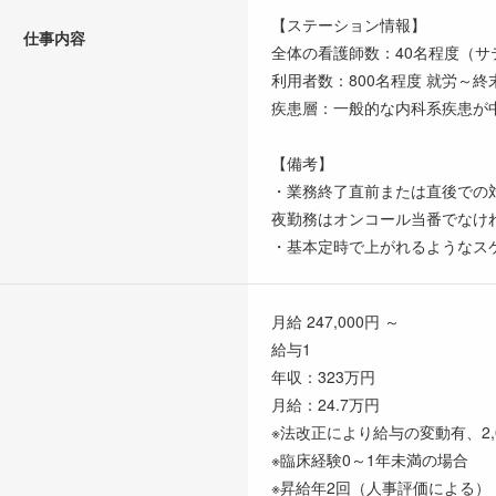
【ステーション情報】
仕事内容
全体の看護師数：40名程度（
利用者数：800名程度 就労～
疾患層：一般的な内科系疾患が
【備考】
・業務終了直前または直後での対
夜勤務はオンコール当番でなけ
・基本定時で上がれるようなス
月給 247,000円 ～
給与1
年収：323万円
月給：24.7万円
※法改正により給与の変動有、2,
※臨床経験0～1年未満の場合
※昇給年2回（人事評価による）