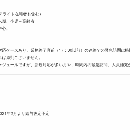
サテライト在籍者も含む）
終末期、小児～高齢者
中心。
応ケースあり。業務終了直前（17：30以前）の連絡での緊急訪問は時
れば原則ございません。
ケジュールですが、新規対応が多い月や、時間内の緊急訪問、人員補充
021年2月より給与改定予定