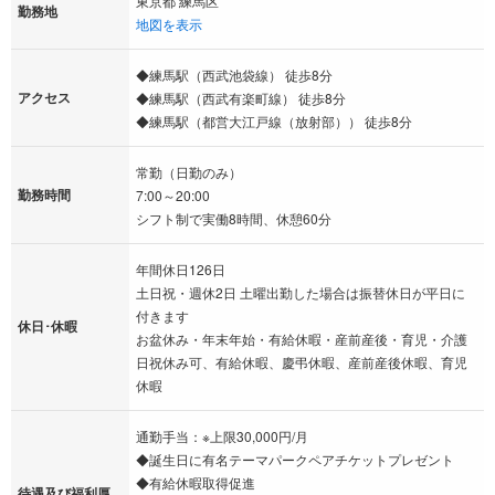
東京都 練馬区
勤務地
地図を表示
◆練馬駅（西武池袋線） 徒歩8分
アクセス
◆練馬駅（西武有楽町線） 徒歩8分
◆練馬駅（都営大江戸線（放射部）） 徒歩8分
常勤（日勤のみ）
勤務時間
7:00～20:00
シフト制で実働8時間、休憩60分
年間休日126日
土日祝・週休2日 土曜出勤した場合は振替休日が平日に
付きます
休日･休暇
お盆休み・年末年始・有給休暇・産前産後・育児・介護
日祝休み可、有給休暇、慶弔休暇、産前産後休暇、育児
休暇
通勤手当：※上限30,000円/月
◆誕生日に有名テーマパークペアチケットプレゼント
◆有給休暇取得促進
待遇及び福利厚