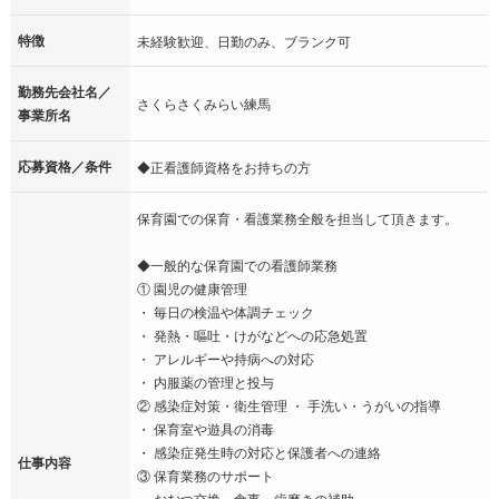
特徴
未経験歓迎、日勤のみ、ブランク可
勤務先会社名／
さくらさくみらい練馬
事業所名
応募資格／条件
◆正看護師資格をお持ちの方
保育園での保育・看護業務全般を担当して頂きます。
◆一般的な保育園での看護師業務
① 園児の健康管理
・ 毎日の検温や体調チェック
・ 発熱・嘔吐・けがなどへの応急処置
・ アレルギーや持病への対応
・ 内服薬の管理と投与
② 感染症対策・衛生管理 ・ 手洗い・うがいの指導
・ 保育室や遊具の消毒
・ 感染症発生時の対応と保護者への連絡
仕事内容
③ 保育業務のサポート
・ おむつ交換、食事・歯磨きの補助