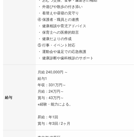
・ 外遊びや散歩の付き添い
・ 着替えや昼寝の見守り
④ 保護者・職員との連携
・ 健康相談や育児アドバイス
・ 保育士への医療的助言
・ 健康だよりの作成
⑤ 行事・イベント対応
・ 運動会や遠足での応急救護
・ 健康診断や歯科検診のサポート
月給 240,000円 ～
給与1
年収：331万円～
月給：24万円～
給与
賞与：43万円～
※経験・能力による。
昇給：年1回
賞与：年3回 / 2ヶ月