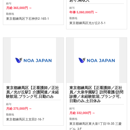
あり,高収入
給与
月給 365,000円 ～
給与
年俸 5,060,000円 ～
勤務地
東京都練馬区下石神井2-165-1
勤務地
東京都練馬区光が丘2-5-1
東京都練馬区【正看護師／正社
東京都練馬区【正看護師／正社
員／光が丘駅】介護関連／未経
員／大泉学園駅】訪問看護/訪問
験歓迎,ブランク可,日勤のみ
診療／未経験歓迎,ブランク可,
日勤のみ,土日休み
給与
月給 275,000円 ～
給与
月給 332,000円 ～
勤務地
東京都練馬区土支田2-16-7
勤務地
東京都練馬区東大泉1丁目19-35 三慶
ビル ３F