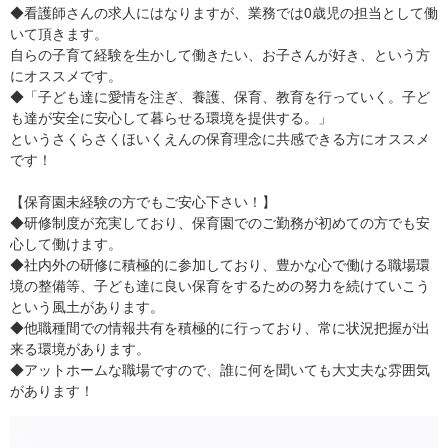
◆看護師さんの求人にはなりますが、業務では0歳児の担当として働
いて頂きます。
自らの子育て経験を生かして働きたい、お子さんが好き、という方
にオススメです。
◆「子ども達に愛情を注ぎ、養護、保育、教育を行っていく。子ど
も達が安全に安心して暮らせる環境を提供する。」
というさくらさくほいくえんの保育理念に共感できる方にオススメ
です！
【保育園未経験の方でもご安心下さい！】
◆研修制度が充実しており、保育園でのご勤務が初めての方でも安
心して働けます。
◆社内外の研修に積極的に参加しており、豊かな心で働ける職場環
境の整備等、子ども達に良い保育をするための努力を続けていこう
という風土があります。
◆他職種間での情報共有を積極的に行っており、常に状況把握が出
来る環境があります。
◆アットホームな職場ですので、誰に何を聞いても大丈夫な雰囲気
があります！